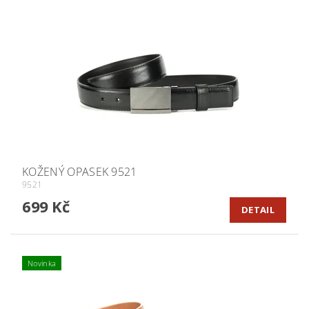
KOŽENÝ OPASEK 9521
9521
699 Kč
DETAIL
Novinka