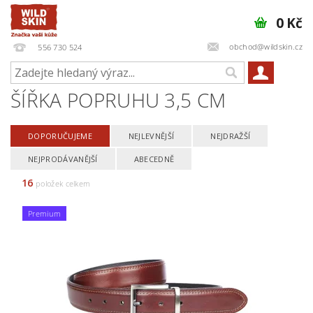
0 Kč
obchod@wildskin.cz
556 730 524
ŠÍŘKA POPRUHU 3,5 CM
DOPORUČUJEME
NEJLEVNĚJŠÍ
NEJDRAŽŠÍ
NEJPRODÁVANĚJŠÍ
ABECEDNĚ
16
položek celkem
Premium