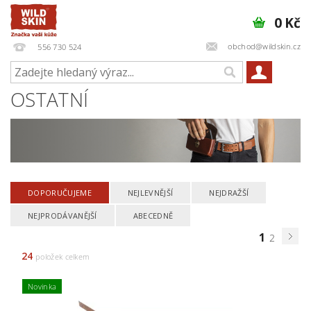
0 Kč
obchod@wildskin.cz
556 730 524
OSTATNÍ
DOPORUČUJEME
NEJLEVNĚJŠÍ
NEJDRAŽŠÍ
NEJPRODÁVANĚJŠÍ
ABECEDNĚ
1
2
24
položek celkem
Novinka