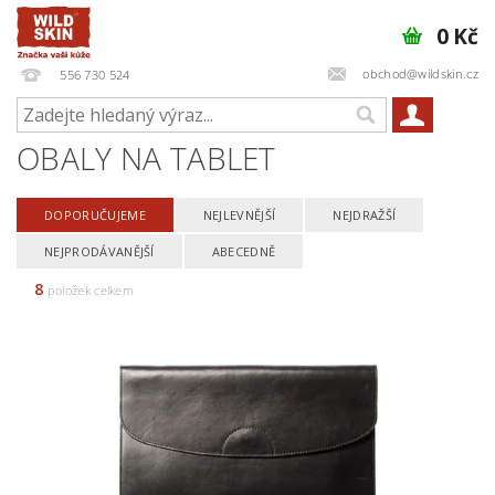
0 Kč
obchod@wildskin.cz
556 730 524
OBALY NA TABLET
DOPORUČUJEME
NEJLEVNĚJŠÍ
NEJDRAŽŠÍ
NEJPRODÁVANĚJŠÍ
ABECEDNĚ
8
položek celkem