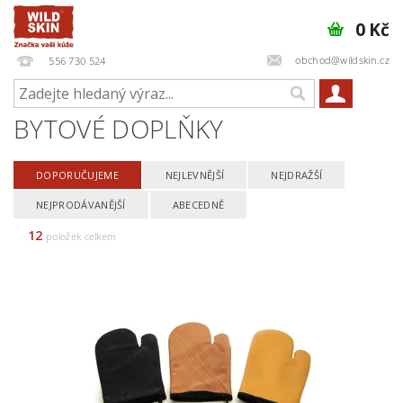
0 Kč
obchod@wildskin.cz
556 730 524
BYTOVÉ DOPLŇKY
DOPORUČUJEME
NEJLEVNĚJŠÍ
NEJDRAŽŠÍ
NEJPRODÁVANĚJŠÍ
ABECEDNĚ
12
položek celkem