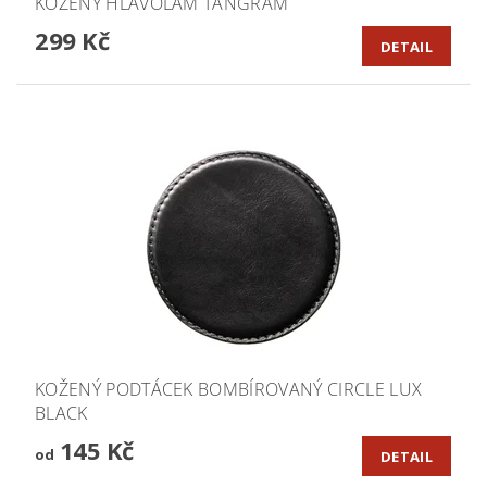
KOŽENÝ HLAVOLAM TANGRAM
299 Kč
DETAIL
KOŽENÝ PODTÁCEK BOMBÍROVANÝ CIRCLE LUX
BLACK
145 Kč
od
DETAIL