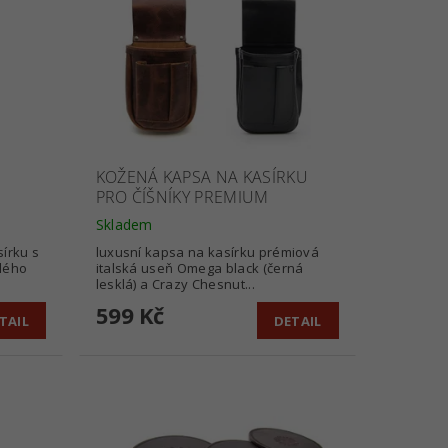
KOŽENÁ KAPSA NA KASÍRKU
PRO ČÍŠNÍKY PREMIUM
Skladem
írku s
luxusní kapsa na kasírku prémiová
lého
italská useň Omega black (černá
lesklá) a Crazy Chesnut...
599 Kč
TAIL
DETAIL