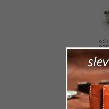
KOŽE
POHÁ
Sklad
proba
zapíná
reliéfn
16
od