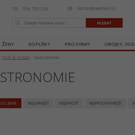
obchod@wildskin.cz
556 730 524
ŽENY
DOPLŇKY
PRO FIRMY
OBOJKY, VOD
E
GALERIE
BLOG
ZASTOUPENÍ V ČR
O
Profi & Hobby
Gastronomie
STRONOMIE
UČUJEME
NEJLEVNĚJŠÍ
NEJDRAŽŠÍ
NEJPRODÁVANĚJŠÍ
A