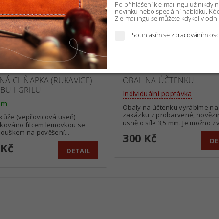
Po přihlášení k e-mailingu už nikdy
novinku nebo speciální nabídku. Kód 
Z e-mailingu se můžete kdykoliv odhlá
Souhlasím se zpracováním oso
NÁ CHŇAPKA (RUKAVICE)
OBAL NA ÚČTENKU
RBU I GRILU
Individuální poptávka
em
Obaly na účtenku vyrábíme na
zakázku z probarvené, hověz
kůže (vepřovicová useň)
usně o síle 3,5 mm. Je možno zvo
vkováno filcem lemovkou se
 ouškem na pověšení...
300 Kč
DE
 Kč
DETAIL