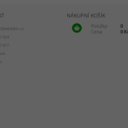
KT
NÁKUPNÍ KOŠÍK
Položky:
0
d
@
wildskin.cz
Cena:
0 K
0 524
7 677
ook
in