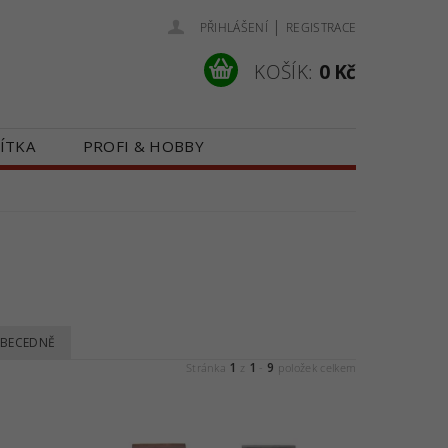
|
PŘIHLÁŠENÍ
REGISTRACE
KOŠÍK:
0 Kč
ÍTKA
PROFI & HOBBY
 NÁS
KONTAKTY
BECEDNĚ
1
1
9
Stránka
z
-
položek celkem