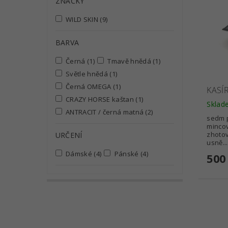
ZNAČKY
WILD SKIN
(9)
BARVA
Černá
(1)
Tmavě hnědá
(1)
Světle hnědá
(1)
Černá OMEGA
(1)
KASÍ
CRAZY HORSE kaštan
(1)
Sklad
ANTRACIT / černá matná
(2)
sedm 
mincov
zhotov
URČENÍ
usně...
Dámské
(4)
Pánské
(4)
500