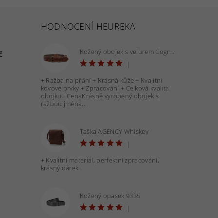
HODNOCENÍ HEUREKA
Kožený obojek s velurem Cognac 40 mm - OBV.100160 COG
č
|
+ Ražba na přání + Krásná kůže + Kvalitní
kovové prvky + Zpracování + Celková kvalita
obojku+ CenaKrásně vyrobený obojek s
ražbou jména...
Taška AGENCY Whiskey
|
+ Kvalitní materiál, perfektní zpracování,
krásný dárek.
Kožený opasek 9335
|