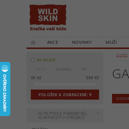
AKCE
NOVINKY
MUŽI
DÁRKOVÉ POUKAZY
SPOLUPRACUJEM
Domů
NA SKLADĚ
GA
AKCE
NOVINKA
TIP
90
Kč
599
Kč
POLOŽEK K ZOBRAZENÍ:
9
DOPOR
FILTR PODLE PARAMETRŮ,
VLASTNOSTÍ A VÝROBCŮ