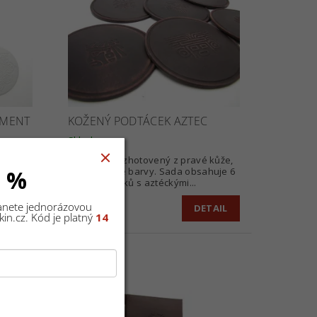
AMENT
KOŽENÝ PODTÁCEK AZTEC
Skladem
cm síla
Podtácek je zhotovený z pravé kůže,
tmavě hnědé barvy. Sada obsahuje 6
0 %
kusů podtácků s aztéckými...
TAIL
540 Kč
tanete jednorázovou
DETAIL
in.cz. Kód je platný
14