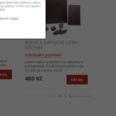
 nepropásnete žádnou slevu,
je platný 14 dní od zaslání.
sit.
bních údajů.
JÍDELNÍ A NÁPOJOVÉ LÍSTKY,
ÚČTENKY
Individuální poptávka
inové
Jídlení lístky vyrábíme na zakázku z
lit...
probarvené, hovězinové usně o síle
3,5 mm. Je možno zvolit...
TAIL
480 Kč
DETAIL
1
1
9
Stránka
z
-
položek celkem