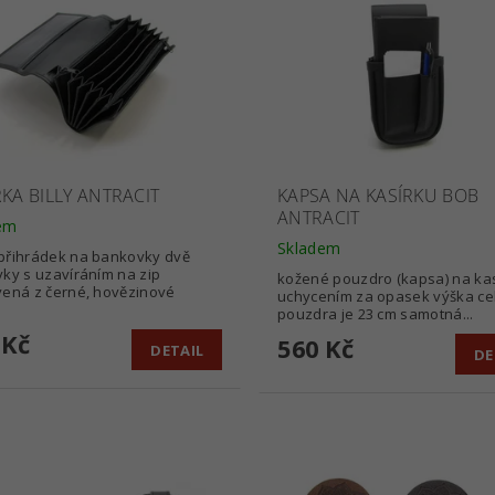
RKA BILLY ANTRACIT
KAPSA NA KASÍRKU BOB
ANTRACIT
em
Skladem
přihrádek na bankovky dvě
ky s uzavíráním na zip
kožené pouzdro (kapsa) na kas
ená z černé, hovězinové
uchycením za opasek výška ce
pouzdra je 23 cm samotná...
 Kč
560 Kč
DETAIL
DE