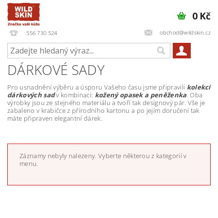
0 Kč
obchod@wildskin.cz
556 730 524
DÁRKOVÉ SADY
Pro usnadnění výběru a úsporu Vašeho času jsme připravili
kolekci
dárkových sad
v kombinaci:
kožený opasek a peněženka
. Oba
výrobky jsou ze stejného materiálu a tvoří tak designový pár. Vše je
zabaleno v krabičce z přírodního kartonu a po jejím doručení tak
máte připraven elegantní dárek.
Záznamy nebyly nalezeny. Vyberte některou z kategorií v
menu.