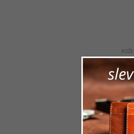
KOŽE
Sklad
kapsa
kreditn
695