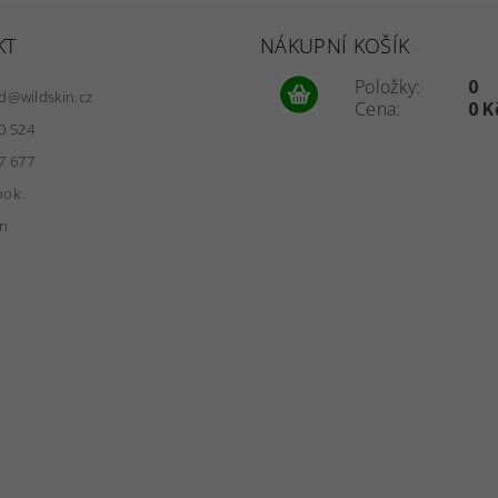
KT
NÁKUPNÍ KOŠÍK
Položky:
0
d
@
wildskin.cz
Cena:
0 K
0 524
7 677
ook
in