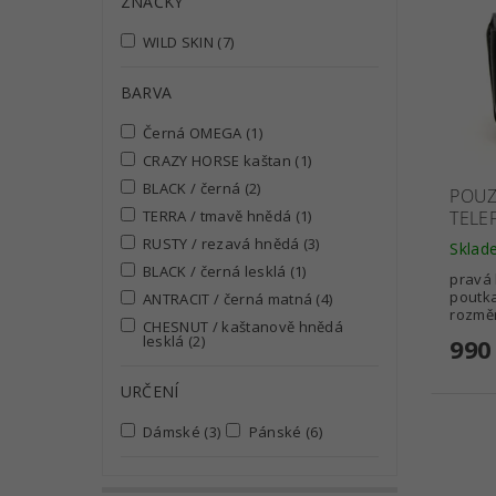
ZNAČKY
WILD SKIN
(7)
BARVA
Černá OMEGA
(1)
CRAZY HORSE kaštan
(1)
BLACK / černá
(2)
POUZ
TELE
TERRA / tmavě hnědá
(1)
RUSTY / rezavá hnědá
(3)
Sklad
BLACK / černá lesklá
(1)
pravá
poutka 
ANTRACIT / černá matná
(4)
rozměr
CHESNUT / kaštanově hnědá
lesklá
(2)
990
URČENÍ
Dámské
(3)
Pánské
(6)