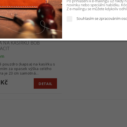
Po přihlášení k e-mailingu už nikdy
novinku nebo speciální nabídku. Kód 
Z e-mailingu se můžete kdykoliv odhlá
Souhlasím se zpracováním oso
A NA KASÍRKU BOB
ACIT
em
 pouzdro (kapsa) na kasírku s
ením za opasek výška celého
a je 23 cm samotná...
 Kč
DETAIL