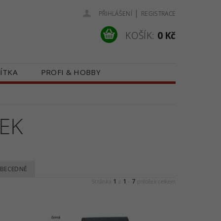
|
PŘIHLÁŠENÍ
REGISTRACE
KOŠÍK:
0 Kč
ÍTKA
PROFI & HOBBY
 NÁS
KONTAKTY
EK
BECEDNĚ
1
1
7
Stránka
z
-
položek celkem