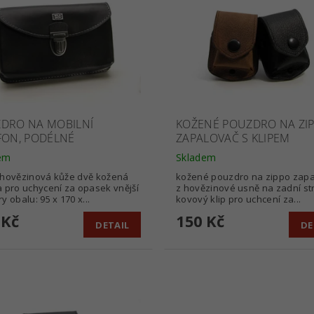
DRO NA MOBILNÍ
KOŽENÉ POUZDRO NA ZI
FON, PODÉLNÉ
ZAPALOVAČ S KLIPEM
em
Skladem
 hovězinová kůže dvě kožená
kožené pouzdro na zippo zap
pro uchycení za opasek vnější
z hovězinové usně na zadní st
y obalu: 95 x 170 x...
kovový klip pro uchcení za...
 Kč
150 Kč
DETAIL
DE