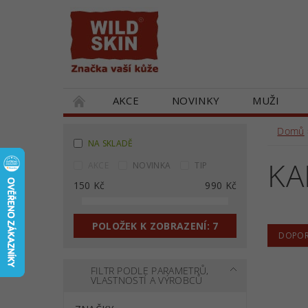
AKCE
NOVINKY
MUŽI
DÁRKOVÉ POUKAZY
SPOLUPRACUJEM
Domů
NA SKLADĚ
KA
AKCE
NOVINKA
TIP
150
Kč
990
Kč
POLOŽEK K ZOBRAZENÍ:
7
DOPOR
FILTR PODLE PARAMETRŮ,
VLASTNOSTÍ A VÝROBCŮ