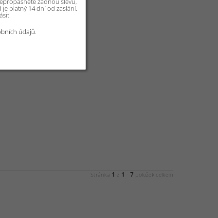
 nepropásnete žádnou slevu,
je platný 14 dní od zaslání.
sit.
bních údajů.
1
1
7
Stránka
z
-
položek celkem