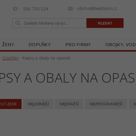
obchod@wildskin.cz
556 730 524
ŽENY
DOPLŇKY
PRO FIRMY
OBOJKY, VOD
E
GALERIE
BLOG
ZASTOUPENÍ V ČR
O
Doplňky
Kapsy a obaly na opasek
PSY A OBALY NA OPAS
UČUJEME
NEJLEVNĚJŠÍ
NEJDRAŽŠÍ
NEJPRODÁVANĚJŠÍ
A