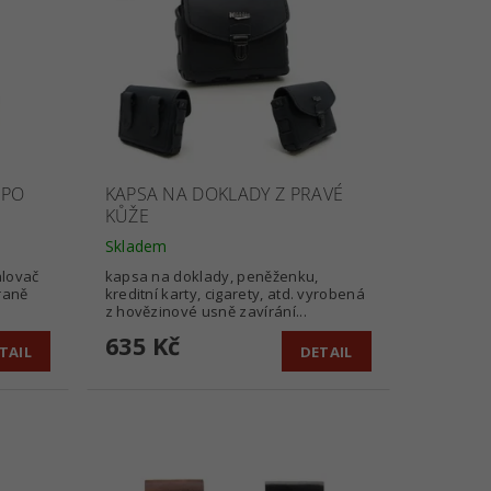
PPO
KAPSA NA DOKLADY Z PRAVÉ
KŮŽE
Skladem
alovač
kapsa na doklady, peněženku,
raně
kreditní karty, cigarety, atd. vyrobená
z hovězinové usně zavírání...
635 Kč
TAIL
DETAIL