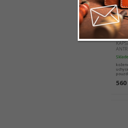
KAPS
ANTR
Sklad
kožené
uchyc
pouzdr
560