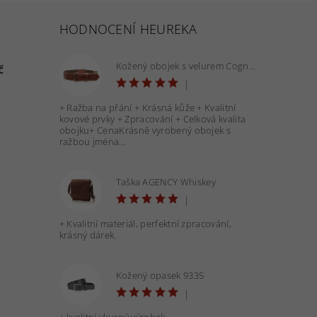
HODNOCENÍ HEUREKA
Kožený obojek s velurem Cognac 40 mm - OBV.100160 COG
č
|
+ Ražba na přání + Krásná kůže + Kvalitní
kovové prvky + Zpracování + Celková kvalita
obojku+ CenaKrásně vyrobený obojek s
ražbou jména...
Taška AGENCY Whiskey
|
+ Kvalitní materiál, perfektní zpracování,
krásný dárek.
Kožený opasek 9335
|