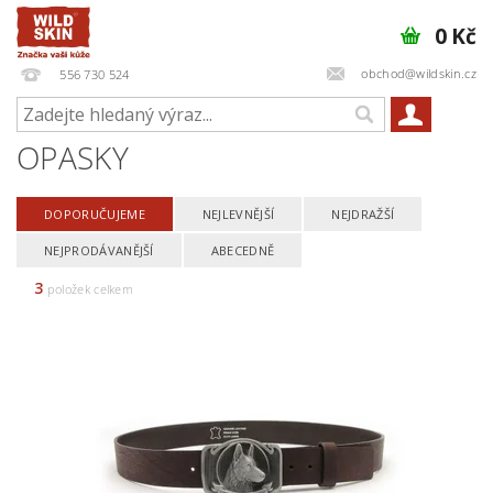
0 Kč
obchod@wildskin.cz
556 730 524
OPASKY
DOPORUČUJEME
NEJLEVNĚJŠÍ
NEJDRAŽŠÍ
NEJPRODÁVANĚJŠÍ
ABECEDNĚ
3
položek celkem