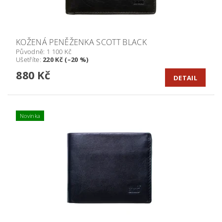
KOŽENÁ PENĚŽENKA SCOTT BLACK
Původně:
1 100 Kč
Ušetříte
:
220 Kč (–20 %)
880 Kč
DETAIL
Novinka