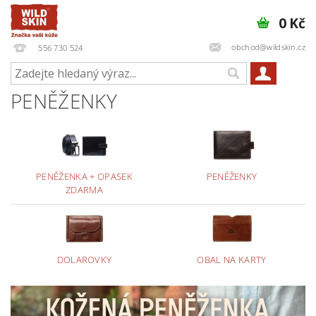
0 Kč
obchod@wildskin.cz
556 730 524
PENĚŽENKY
PENĚŽENKA + OPASEK
PENĚŽENKY
ZDARMA
DOLAROVKY
OBAL NA KARTY