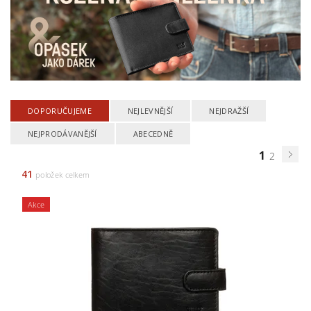
DOPORUČUJEME
NEJLEVNĚJŠÍ
NEJDRAŽŠÍ
NEJPRODÁVANĚJŠÍ
ABECEDNĚ
1
2
41
položek celkem
Akce