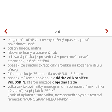
1
z 6
elegantní, ručně zhotovený kožený opasek z pravé
hovězinové usně
odstín hnědá, matná
lakované hrany a upravený rub
odlévaná přezka je provedená v povrchové úpravě
starozinek, ručně leštěná
opasek lze snadno zkrátit díky šroubku na koženém dílu u
přezky
šířka opasku je 35 mm, síla usně 3,0 - 3,5 mm
opasek můžeme nabídnout v
dárkové krabičce
WILDSKIN
, kterou můžete
objednat zde
volba zakázkové ražby monogramu nebo nápisu (max. délka
12 znaků) za příplatek 250 Kč
( pokud uplatníte tuto volbu, nezapomeňte vyplnit textový
rámeček "MONOGRAM NEBO NÁPIS" )