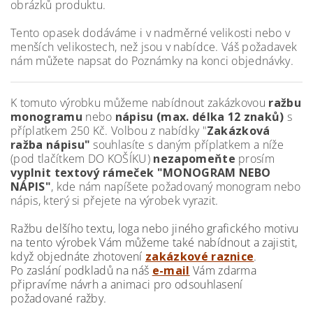
obrázků produktu.
Tento opasek dodáváme i v nadměrné velikosti nebo v
menších velikostech, než jsou v nabídce. Váš požadavek
nám můžete napsat do Poznámky na konci objednávky.
K tomuto výrobku můžeme nabídnout zakázkovou
ražbu
monogramu
nebo
nápisu (max. délka 12 znaků)
s
příplatkem 250 Kč. Volbou z nabídky "
Zakázková
ražba nápisu"
souhlasíte s daným příplatkem a níže
(pod tlačítkem DO KOŠÍKU)
nezapomeňte
prosím
vyplnit textový rámeček "MONOGRAM NEBO
NÁPIS"
, kde nám napíšete požadovaný monogram nebo
nápis, který si přejete na výrobek vyrazit.
Ražbu delšího textu, loga nebo jiného grafického motivu
na tento výrobek Vám můžeme také nabídnout a zajistit,
když objednáte zhotovení
zakázkové raznice
.
Po zaslání podkladů na náš
e-mail
Vám zdarma
připravíme návrh a animaci pro odsouhlasení
požadované ražby.