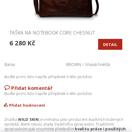
TAŠKA NA NOTEBOOK CORE CHESNUT
6 280 Kč
DETAIL
Barva
BROWN / tmavá hnědá
Buďte první, kdo napíše příspěvek k této položce.
Přidat komentář
Buďte první, kdo napíše příspěvek k této položce.
Přidat hodnocení
Značka
WILD SKIN
je vnímána jako producent kvalitních kožených
výrobků, které nesou znaky tradičního zpracování. Tradičním
zpracováním pak rozumíme především
kvalitu práce i použitých