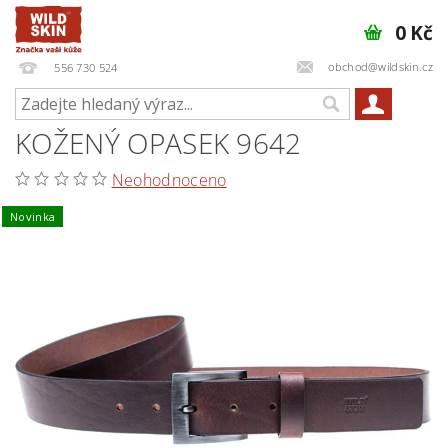
0 Kč
obchod@wildskin.cz
556 730 524
KOŽENÝ OPASEK 9642
Neohodnoceno
Novinka