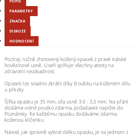
POPIS
PARAMETRY
ZNAČKA
DISKUZE
HODNOCENÍ
Poctivý, ručně zhotovený kožený opasek z pravé italské
hovězinové usně.
Useň splňuje všechny atesty na
zdravotní nezávadnost.
Opasek lze snadno zkrátit díky šroubku na koženém dílu
u přezky.
Šířka opasku je 35 mm, síla usně 3.0 - 3,5 mm. Na přání
dodáme volné poutko zdarma, požadavek napište do
Poznámky. Ke každému opasku dodáváme zdarma
koženou klíčenku.
Návod, jak správně vybrat délku opasku, je na jednom z