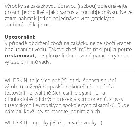
Výrobky se zakázkovou úpravou (ražbou) objednávejte
prosím jednotlivě - jako samostatnou objednávku. Nelze
zatím nahrát k jedné objednávce více grafických
souborů. Děkujeme.
Upozornění:
V případě obdržení zboží na zakázku nelze zboží vracet
bez udání důvodu. Takové zboží může nakupující pouze
reklamovat
, nesplňuje-li domluvené parametry nebo
vykazuje-li jiné vady.
WILDSKIN, to je více než 25 let zkušeností s ruční
výrobou kožených opasků, nekonečné hledání a
testování nejkvalitnějších usní, elegantních a
dlouhodobě odolných přezek a komponentů, stovky
tuzemských i evropských spokojených zákazníků. Bude
nám ctí, když i Vy se stanete jedním z nich.
WILDSKIN – opasky ještě pro Vaše vnuky :-)