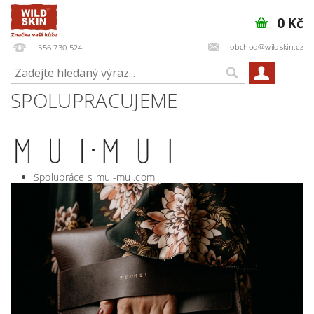
0 Kč
obchod@wildskin.cz
556 730 524
SPOLUPRACUJEME
Spolupráce s mui-mui.com