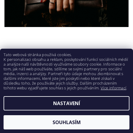
Tato webová stránka používá cookies.
K personalizaci obsahu a reklam, poskytování funkcí sociálních médií
a analýze naší návštěvnosti využíváme soubory cookie. Informace o
HAPS s.r.o.
tom, jak náš web používáte, sdílíme se svými partnery pro sociální
média, inzerci a analýzy. Partneři tyto údaje mohou zkombinovat s
dalšími informacemi, které jste jim poskytli nebo které získali v
důsledku toho, že používáte jejich služby. Dalším procházením
Upravit nastavení cookies
2026 ©
WILDSKIN
, všechna práva vyhrazena
tohoto webu vyjadřujete souhlas s jejich používáním.
Více informací
.
Vytvořil Shoptet
NASTAVENÍ
SOUHLASÍM
NAKUPTE SE SLEVOU 10 %