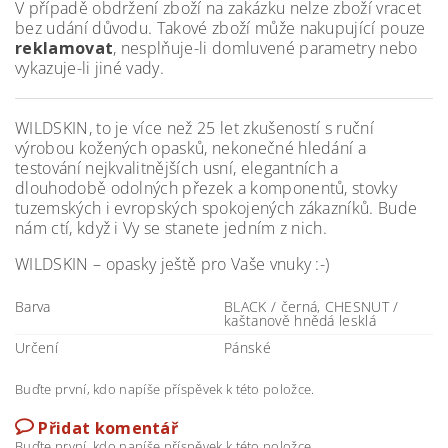
V případě obdržení zboží na zakázku nelze zboží vracet
bez udání důvodu. Takové zboží může nakupující pouze
reklamovat
, nesplňuje-li domluvené parametry nebo
vykazuje-li jiné vady.
WILDSKIN, to je více než 25 let zkušeností s ruční
výrobou kožených opasků, nekonečné hledání a
testování nejkvalitnějších usní, elegantních a
dlouhodobě odolných přezek a komponentů, stovky
tuzemských i evropských spokojených zákazníků. Bude
nám ctí, když i Vy se stanete jedním z nich.
WILDSKIN – opasky ještě pro Vaše vnuky :-)
Barva
BLACK / černá, CHESNUT /
kaštanově hnědá lesklá
Určení
Pánské
Buďte první, kdo napíše příspěvek k této položce.
Přidat komentář
Buďte první, kdo napíše příspěvek k této položce.