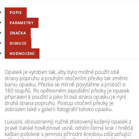
POPIS
PARAMETRY
ZNAČKA
DISKUZE
HODNOCENÍ
Opasek je vyroben tak, aby bylo možné použít obě
strany popruhu a pouhým otočením přezky tak změnit
barvu opasku. Přezka se mírně povytáhne a protočí o
180 stupňů. Po opětovném zapuštění přezky je opasek
připraven k použití a jako lícová strana opasku je nyní
druhá strana popruhu. Postup otočení přezky je
zobrazen také v galerii fotografií tohoto opasku.
Luxusní, oboustranný, ručně zhotovený kožený opasek z
pravé italské hovězinové usně, odstín černá lesk / hnědá
kaštan pololesk s jemnou přírodní kresbou zdůrazňující