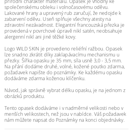
přírodní charakter materiálu. Opasek je vhodný ke
společenskému obleku i volnočasovému oděvu.
Lakované hrany a upravený rub zaručují, že nedojde k
zabarvení oděvu. Useň splňuje všechny atesty na
zdravotní nezávadnost. Elegantní francouzská přezka je
provedená v povrchové úpravě nikl satén, neobsahuje
alergenní nikl ani jiné těžké kovy.
Logo WILD SKIN je provedeno reliéfní ražbou. Opasek
lze snadno zkrátit díky zaklapávacímu mechanismu u
přezky. Šířka opasku je 35 mm, síla usně 3,0 - 3,5 mm.
Na přání dodáme druhé, volné, kožené poutko zdarma,
požadavek napište do poznámky. Ke každému opasku
dodáváme zdarma koženou klíčenku.
Návod, jak správně vybrat délku opasku, je na jednom z
obrázků produktu.
Tento opasek dodáváme i v nadměrné velikosti nebo v
menších velikostech, než jsou v nabídce. Váš požadavek
nám můžete napsat do Poznámky na konci objednávky.