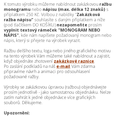
K tomuto výrobku můžeme nabídnout zakázkovou
ražbu
monogramu
nebo
nápisu (max. délka 12 znaků)
s
příplatkem 250 Kč. Volbou z nabídky "
Zakázková
ražba nápisu"
souhlasíte s daným příplatkem a níže
(pod tlačítkem DO KOŠÍKU)
nezapomeňte
prosím
vyplnit textový rámeček "MONOGRAM NEBO
NÁPIS"
, kde nám napíšete požadovaný monogram nebo
nápis, který si přejete na výrobek vyrazit.
Ražbu delšího textu, loga nebo jiného grafického motivu
na tento výrobek Vám můžeme také nabídnout a zajistit,
když objednáte zhotovení
zakázkové raznice
.
Po zaslání podkladů na náš
e-mail
Vám zdarma
připravíme návrh a animaci pro odsouhlasení
požadované ražby.
Výrobky se zakázkovou úpravou (ražbou) objednávejte
prosím jednotlivě - jako samostatnou objednávku. Nelze
zatím nahrát k jedné objednávce více grafických
souborů. Děkujeme.
Upozornění: