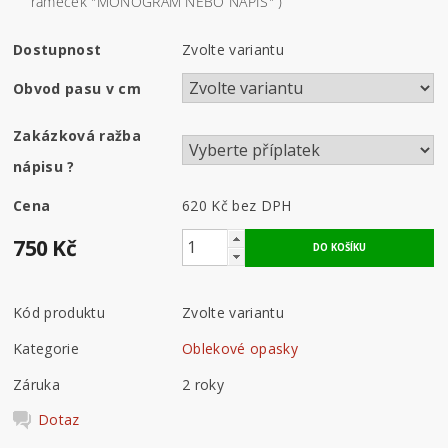
rámeček "MONOGRAM NEBO NÁPIS" )
Dostupnost
Zvolte variantu
Obvod pasu v cm
Zakázková ražba
nápisu
?
Cena
620 Kč
bez DPH
750 Kč
Kód produktu
Zvolte variantu
Kategorie
Oblekové opasky
Záruka
2 roky
Dotaz