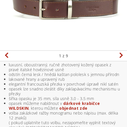
1
z 9
luxusní, oboustranný, ručně zhotovený kožený opasek z
pravé italské hovězinové usně
odstín černá lesk / hnědá kaštan pololesk s jemnou přírodn
lakované hrany a upravený rub
elegantní francouzská přezka v povrchové úpravě nikl satén
opasek lze snadno zkrátit díky zaklapávacímu mechanismu u
přezky
šířka opasku je 35 mm, síla usně 3,0 - 3,5 mm
opasek můžeme nabídnout v
dárkové krabičce
WILDSKIN
, kterou můžete
objednat zde
volba zakázkové ražby monogramu nebo nápisu (max. délka
12 znaků)
( pokud uplatníte tuto volbu, nezapomeňte vyplnit textový