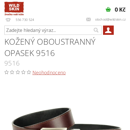
0 Kč
obchod@wildskin.cz
556 730 524
KOŽENÝ OBOUSTRANNÝ
OPASEK 9516
9516
Neohodnoceno