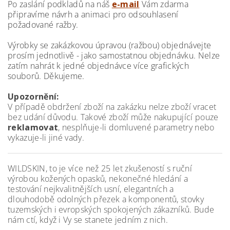
Po zaslání podkladů na náš
e-mail
Vám zdarma
připravíme návrh a animaci pro odsouhlasení
požadované ražby.
Výrobky se zakázkovou úpravou (ražbou) objednávejte
prosím jednotlivě - jako samostatnou objednávku. Nelze
zatím nahrát k jedné objednávce více grafických
souborů. Děkujeme.
Upozornění:
V případě obdržení zboží na zakázku nelze zboží vracet
bez udání důvodu. Takové zboží může nakupující pouze
reklamovat
, nesplňuje-li domluvené parametry nebo
vykazuje-li jiné vady.
WILDSKIN, to je více než 25 let zkušeností s ruční
výrobou kožených opasků, nekonečné hledání a
testování nejkvalitnějších usní, elegantních a
dlouhodobě odolných přezek a komponentů, stovky
tuzemských i evropských spokojených zákazníků. Bude
nám ctí, když i Vy se stanete jedním z nich.