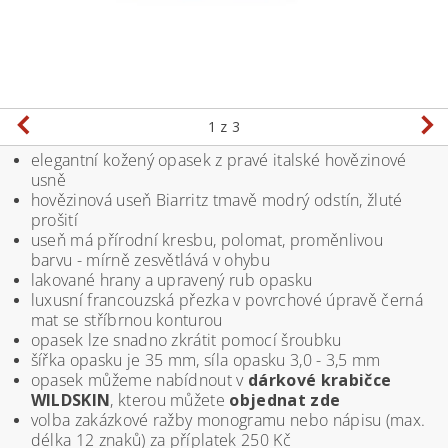
1
z 3
elegantní kožený opasek z pravé italské hovězinové
usně
hovězinová useň Biarritz tmavě modrý odstín, žluté
prošití
useň má přírodní kresbu, polomat, proměnlivou
barvu - mírně zesvětlává v ohybu
lakované hrany a upravený rub opasku
luxusní francouzská přezka v povrchové úpravě černá
mat se stříbrnou konturou
opasek lze snadno zkrátit pomocí šroubku
šířka opasku je 35 mm, síla opasku 3,0 - 3,5 mm
opasek můžeme nabídnout v
dárkové krabičce
WILDSKIN
, kterou můžete
objednat zde
volba zakázkové ražby monogramu nebo nápisu (max.
délka 12 znaků) za příplatek 250 Kč