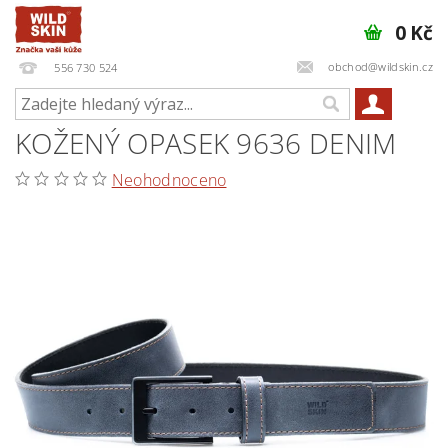
0 Kč
obchod@wildskin.cz
556 730 524
KOŽENÝ OPASEK 9636 DENIM
Neohodnoceno