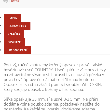
Dotaz
POPIS
PARAMETRY
ZNAČKA
DISKUZE
HODNOCENÍ
Poctivý, ručně zhotovený kožený opasek z pravé italské
hovězinové usně COUNTRY.
Useň splňuje všechny atesty
na zdravotní nezávadnost. Luxusní francouzská přezka v
povrchové úpravě černá mat se stříbrnou konturou.
Opasek lze snadno zkrátit pomocí šroubku WILD SKIN,
který spojuje opasek a kožený díl se sponou.
Šířka opasku je 35 mm, síla usně 3-3,5 mm. Na přání
dodáme volné poutko zdarma, požadavek napište do
poznámky. Ke každému opasku dodáváme zdarma