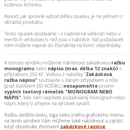
koženou klíčenku.
Návod, jak správně vybrat délku opasku, je na jednom z
obrázků produktu.
Tento opasek dodáváme i v nadměrné velikosti nebo v
menších velikostech, než jsou v nabídce. Váš požadavek
nám můžete napsat do Poznámky na konci objednávky.
K tomuto výrobku můžeme nabídnout zakázkovou
ražbu
monogramu
nebo
nápisu (max. délka 12 znaků)
s
příplatkem 250 Kč. Volbou z nabídky "
Zakázková
ražba nápisu"
souhlasíte s daným příplatkem a níže
(pod tlačítkem DO KOŠÍKU)
nezapomeňte
prosím
vyplnit textový rámeček "MONOGRAM NEBO
NÁPIS"
, kde nám napíšete požadovaný monogram nebo
nápis, který si přejete na výrobek vyrazit.
Ražbu delšího textu, loga nebo jiného grafického motivu
na tento výrobek Vám můžeme také nabídnout a zajistit,
když objednáte zhotovení
zakázkové raznice
.