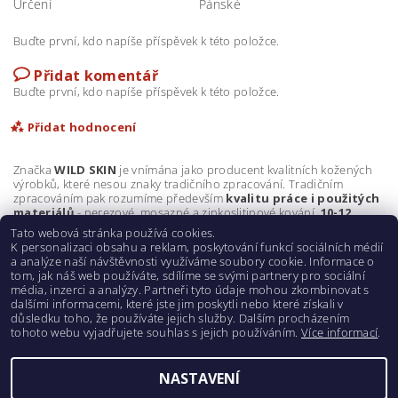
Určení
Pánské
Buďte první, kdo napíše příspěvek k této položce.
Přidat komentář
Buďte první, kdo napíše příspěvek k této položce.
Přidat hodnocení
Značka
WILD SKIN
je vnímána jako producent kvalitních kožených
výrobků, které nesou znaky tradičního zpracování. Tradičním
zpracováním pak rozumíme především
kvalitu práce i použitých
materiálů
- nerezové, mosazné a zinkoslitinové kování,
10-12
uncová kůže
a důraz na perfektní
ruční zpracování
.
Tato webová stránka používá cookies.
K personalizaci obsahu a reklam, poskytování funkcí sociálních médií
a analýze naší návštěvnosti využíváme soubory cookie. Informace o
tom, jak náš web používáte, sdílíme se svými partnery pro sociální
média, inzerci a analýzy. Partneři tyto údaje mohou zkombinovat s
dalšími informacemi, které jste jim poskytli nebo které získali v
důsledku toho, že používáte jejich služby. Dalším procházením
tohoto webu vyjadřujete souhlas s jejich používáním.
Více informací
.
HAPS s.r.o.
NASTAVENÍ