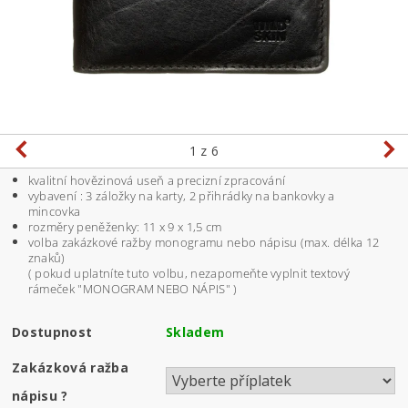
1
z 6
kvalitní hovězinová useň a precizní zpracování
vybavení : 3 záložky na karty, 2 přihrádky na bankovky a
mincovka
rozměry peněženky: 11 x 9 x 1,5 cm
volba zakázkové ražby monogramu nebo nápisu (max. délka 12
znaků)
( pokud uplatníte tuto volbu, nezapomeňte vyplnit textový
rámeček "MONOGRAM NEBO NÁPIS" )
Dostupnost
Skladem
Zakázková ražba
nápisu
?