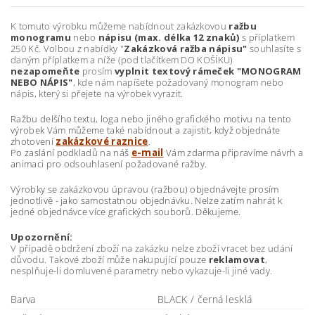
K tomuto výrobku můžeme nabídnout zakázkovou
ražbu
monogramu
nebo
nápisu (max. délka 12 znaků)
s příplatkem
250 Kč. Volbou z nabídky "
Zakázková ražba nápisu"
souhlasíte s
daným příplatkem a níže (pod tlačítkem DO KOŠÍKU)
nezapomeňte
prosím
vyplnit textový rámeček "MONOGRAM
NEBO NÁPIS"
, kde nám napíšete požadovaný monogram nebo
nápis, který si přejete na výrobek vyrazit.
Ražbu delšího textu, loga nebo jiného grafického motivu na tento
výrobek Vám můžeme také nabídnout a zajistit, když objednáte
zhotovení
zakázkové raznice
.
Po zaslání podkladů na náš
e-mail
Vám zdarma připravíme návrh a
animaci pro odsouhlasení požadované ražby.
Výrobky se zakázkovou úpravou (ražbou) objednávejte prosím
jednotlivě - jako samostatnou objednávku. Nelze zatím nahrát k
jedné objednávce více grafických souborů. Děkujeme.
Upozornění:
V případě obdržení zboží na zakázku nelze zboží vracet bez udání
důvodu. Takové zboží může nakupující pouze
reklamovat
,
nesplňuje-li domluvené parametry nebo vykazuje-li jiné vady.
Barva
BLACK / černá lesklá