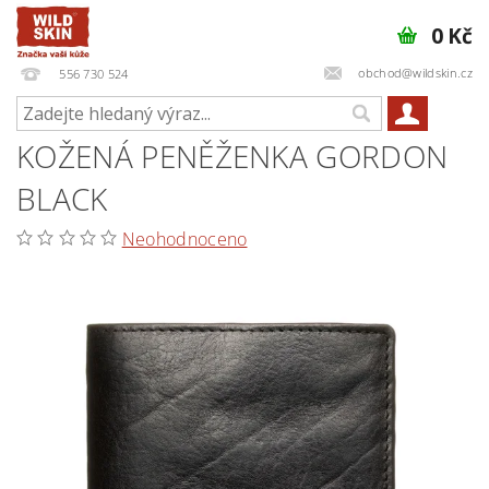
0 Kč
obchod@wildskin.cz
556 730 524
KOŽENÁ PENĚŽENKA GORDON
BLACK
Neohodnoceno