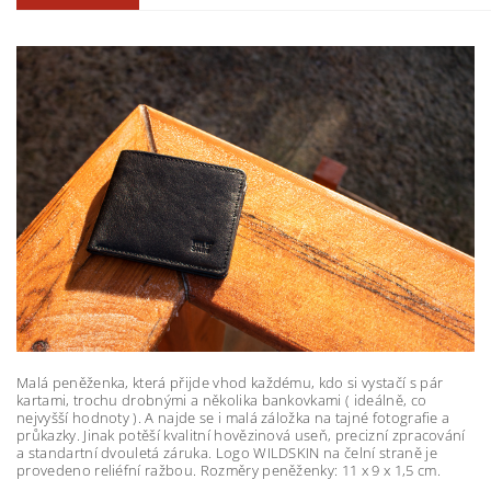
Malá peněženka, která přijde vhod každému, kdo si vystačí s pár
kartami, trochu drobnými a několika bankovkami ( ideálně, co
nejvyšší hodnoty ). A najde se i malá záložka na tajné fotografie a
průkazky. Jinak potěší kvalitní hovězinová useň, precizní zpracování
a standartní dvouletá záruka. Logo WILDSKIN na čelní straně je
provedeno reliéfní ražbou. Rozměry peněženky: 11 x 9 x 1,5 cm.