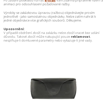
Po zaslání podkladů na náš
e-mail
Vám zdarma připravíme návrh a
animaci pro odsouhlasení požadované ražby.
Výrobky se zakázkovou úpravou (ražbou) objednávejte prosím
jednotlivě - jako samostatnou objednávku. Nelze zatím nahrát k
jedné objednávce více grafických souborů. Děkujeme.
Upozornění:
V případě obdržení zboží na zakázku nelze zboží vracet bez udání
důvodu. Takové zboží může nakupující pouze
reklamovat
,
nesplňuje-li domluvené parametry nebo vykazuje-li jiné vady.