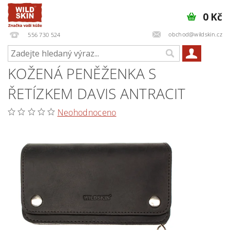
0 Kč
obchod@wildskin.cz
556 730 524
KOŽENÁ PENĚŽENKA S
ŘETÍZKEM DAVIS ANTRACIT
Neohodnoceno