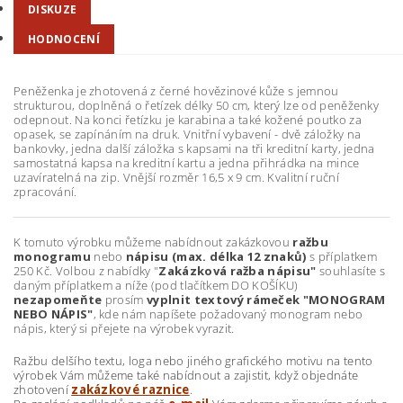
DISKUZE
HODNOCENÍ
Peněženka je zhotovená z černé hovězinové kůže s jemnou
strukturou, doplněná o řetízek délky 50 cm, který lze od peněženky
odepnout. Na konci řetízku je karabina a také kožené poutko za
opasek, se zapínáním na druk. Vnitřní vybavení - dvě záložky na
bankovky, jedna další záložka s kapsami na tři kreditní karty, jedna
samostatná kapsa na kreditní kartu a jedna přihrádka na mince
uzavíratelná na zip. Vnější rozměr 16,5 x 9 cm. Kvalitní ruční
zpracování.
K tomuto výrobku můžeme nabídnout zakázkovou
ražbu
monogramu
nebo
nápisu (max. délka 12 znaků)
s příplatkem
250 Kč. Volbou z nabídky "
Zakázková ražba nápisu"
souhlasíte s
daným příplatkem a níže (pod tlačítkem DO KOŠÍKU)
nezapomeňte
prosím
vyplnit textový rámeček "MONOGRAM
NEBO NÁPIS"
, kde nám napíšete požadovaný monogram nebo
nápis, který si přejete na výrobek vyrazit.
Ražbu delšího textu, loga nebo jiného grafického motivu na tento
výrobek Vám můžeme také nabídnout a zajistit, když objednáte
zhotovení
zakázkové raznice
.