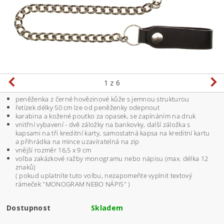
1
z 6
peněženka z černé hovězinové kůže s jemnou strukturou
řetízek délky 50 cm lze od peněženky odepnout
karabina a kožené poutko za opasek, se zapínáním na druk
vnitřní vybavení - dvě záložky na bankovky, další záložka s
kapsami na tři kreditní karty, samostatná kapsa na kreditní kartu
a přihrádka na mince uzavíratelná na zip
vnější rozměr 16,5 x 9 cm
volba zakázkové ražby monogramu nebo nápisu (max. délka 12
znaků)
( pokud uplatníte tuto volbu, nezapomeňte vyplnit textový
rámeček "MONOGRAM NEBO NÁPIS" )
Dostupnost
Skladem