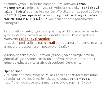
K tomuto výrobku můžeme nabídnout zakázkovou
ražbu
monogramu
s příplatkem 250 Kč. Volbou z nabídky "
Zakázková
ražba nápisu"
souhlasíte s daným příplatkem a níže (pod tlačítkem
DO KOŠÍKU)
nezapomeňte
prosím
vyplnit textový rámeček
"MONOGRAM NEBO NÁPIS"
, kde nám napíšete požadovaný
monogram.
Ražbu delšího textu, loga nebo jiného grafického motivu na tento
výrobek Vám můžeme také nabídnout a zajistit, když objednáte
zhotovení
zakázkové raznice
.
Po zaslání podkladů na náš
e-mail
Vám zdarma připravíme návrh a
animaci pro odsouhlasení požadované ražby.
Výrobky se zakázkovou úpravou (ražbou) objednávejte prosím
jednotlivě - jako samostatnou objednávku. Nelze zatím nahrát k
jedné objednávce více grafických souborů. Děkujeme.
Upozornění:
V případě obdržení zboží na zakázku nelze zboží vracet bez udání
důvodu. Takové zboží může nakupující pouze
reklamovat
,
nesplňuje-li domluvené parametry nebo vykazuje-li jiné vady.