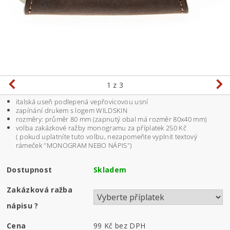
1
z 3
italská useň podlepená vepřovicovou usní
zapínání drukem s logem WILDSKIN
rozměry: průměr 80 mm (zapnutý obal má rozměr 80x40 mm)
volba zakázkové ražby monogramu za příplatek 250 Kč
( pokud uplatníte tuto volbu, nezapomeňte vyplnit textový
rámeček "MONOGRAM NEBO NÁPIS")
Dostupnost
Skladem
Zakázková ražba
nápisu
?
Cena
99 Kč
bez DPH