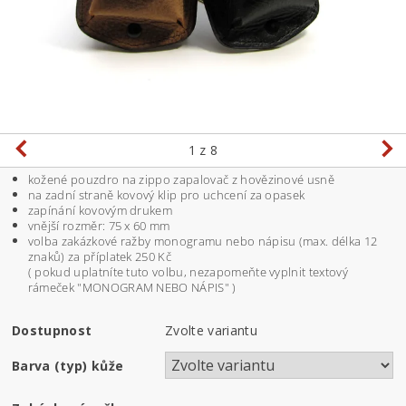
1
z 8
kožené pouzdro na zippo zapalovač z hovězinové usně
na zadní straně kovový klip pro uchcení za opasek
zapínání kovovým drukem
vnější rozměr: 75 x 60 mm
volba zakázkové ražby monogramu nebo nápisu (max. délka 12
znaků) za příplatek 250 Kč
( pokud uplatníte tuto volbu, nezapomeňte vyplnit textový
rámeček "MONOGRAM NEBO NÁPIS" )
Dostupnost
Zvolte variantu
Barva (typ) kůže