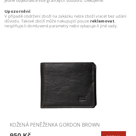
jedné objednávce více grafických souborů. Děkujeme.
Upozornění:
V případě obdržení zboží na zakázku nelze zboží vracet bez udání
důvodu. Takové zboží může nakupující pouze
reklamovat
,
nesplňuje-li domluvené parametry nebo vykazuje-li jiné vady.
KOŽENÁ PENĚŽENKA GORDON BROWN
950 Kč