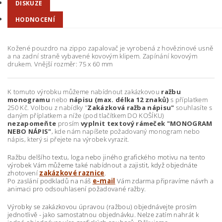
DISKUZE
HODNOCENÍ
Kožené pouzdro na zippo zapalovač je vyrobená z hovězinové usně
a na zadní straně vybavené kovovým klipem. Zapínání kovovým
drukem. Vnější rozměr: 75 x 60 mm
K tomuto výrobku můžeme nabídnout zakázkovou
ražbu
monogramu
nebo
nápisu (max. délka 12 znaků)
s příplatkem
250 Kč. Volbou z nabídky "
Zakázková ražba nápisu"
souhlasíte s
daným příplatkem a níže (pod tlačítkem DO KOŠÍKU)
nezapomeňte
prosím
vyplnit textový rámeček "MONOGRAM
NEBO NÁPIS"
, kde nám napíšete požadovaný monogram nebo
nápis, který si přejete na výrobek vyrazit.
Ražbu delšího textu, loga nebo jiného grafického motivu na tento
výrobek Vám můžeme také nabídnout a zajistit, když objednáte
zhotovení
zakázkové raznice
.
Po zaslání podkladů na náš
e-mail
Vám zdarma připravíme návrh a
animaci pro odsouhlasení požadované ražby.
Výrobky se zakázkovou úpravou (ražbou) objednávejte prosím
jednotlivě - jako samostatnou objednávku. Nelze zatím nahrát k