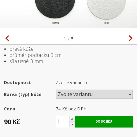
1
z 5
pravá kůže
průměr podtácku 9 cm
síla usně 3 mm
Dostupnost
Zvolte variantu
Barva (typ) kůže
Cena
74 Kč bez DPH
90 Kč