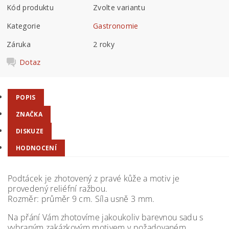
Kód produktu
Zvolte variantu
Kategorie
Gastronomie
Záruka
2 roky
Dotaz
POPIS
ZNAČKA
DISKUZE
HODNOCENÍ
Podtácek je zhotovený z pravé kůže a motiv je
provedený reliéfní ražbou.
Rozměr: průměr 9 cm. Síla usně 3 mm.
Na přání Vám zhotovíme jakoukoliv barevnou sadu s
vybraným zakázkovým motivem v požadovaném