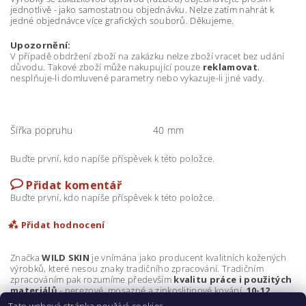
jednotlivě - jako samostatnou objednávku. Nelze zatím nahrát k
jedné objednávce více grafických souborů. Děkujeme.
Upozornění:
V případě obdržení zboží na zakázku nelze zboží vracet bez udání
důvodu. Takové zboží může nakupující pouze
reklamovat
,
nesplňuje-li domluvené parametry nebo vykazuje-li jiné vady.
Šířka popruhu
40 mm
Buďte první, kdo napíše příspěvek k této položce.
Přidat komentář
Buďte první, kdo napíše příspěvek k této položce.
Přidat hodnocení
Značka
WILD SKIN
je vnímána jako producent kvalitních kožených
výrobků, které nesou znaky tradičního zpracování. Tradičním
zpracováním pak rozumíme především
kvalitu práce i použitých
materiálů
- nerezové, mosazné a zinkoslitinové kování,
10-12
uncová kůže
a důraz na perfektní
ruční zpracování
.