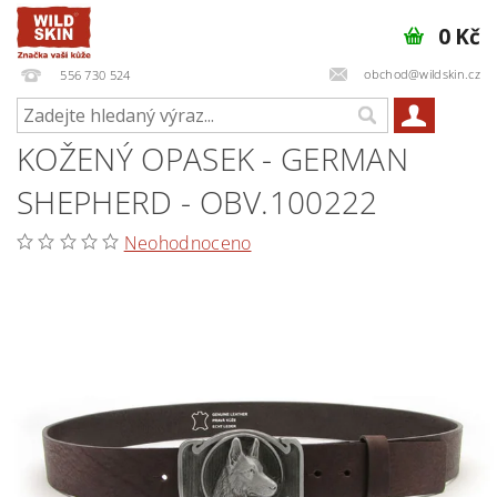
0 Kč
obchod@wildskin.cz
556 730 524
KOŽENÝ OPASEK - GERMAN
SHEPHERD - OBV.100222
Neohodnoceno