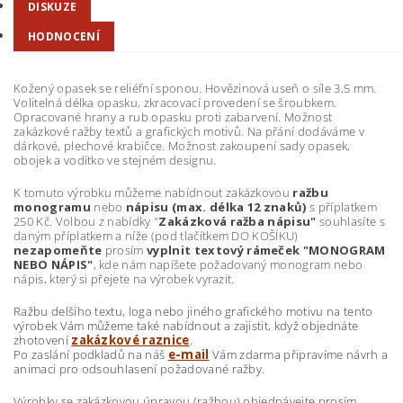
DISKUZE
HODNOCENÍ
Kožený opasek se reliéfní sponou. Hovězinová useň o síle 3,5 mm.
Volitelná délka opasku, zkracovací provedení se šroubkem.
Opracované hrany a rub opasku proti zabarvení. Možnost
zakázkové ražby textů a grafických motivů. Na přání dodáváme v
dárkové, plechové krabičce. Možnost zakoupení sady opasek,
obojek a vodítko ve stejném designu.
K tomuto výrobku můžeme nabídnout zakázkovou
ražbu
monogramu
nebo
nápisu (max. délka 12 znaků)
s příplatkem
250 Kč. Volbou z nabídky "
Zakázková ražba nápisu"
souhlasíte s
daným příplatkem a níže (pod tlačítkem DO KOŠÍKU)
nezapomeňte
prosím
vyplnit textový rámeček "MONOGRAM
NEBO NÁPIS"
, kde nám napíšete požadovaný monogram nebo
nápis, který si přejete na výrobek vyrazit.
Ražbu delšího textu, loga nebo jiného grafického motivu na tento
výrobek Vám můžeme také nabídnout a zajistit, když objednáte
zhotovení
zakázkové raznice
.
Po zaslání podkladů na náš
e-mail
Vám zdarma připravíme návrh a
animaci pro odsouhlasení požadované ražby.
Výrobky se zakázkovou úpravou (ražbou) objednávejte prosím