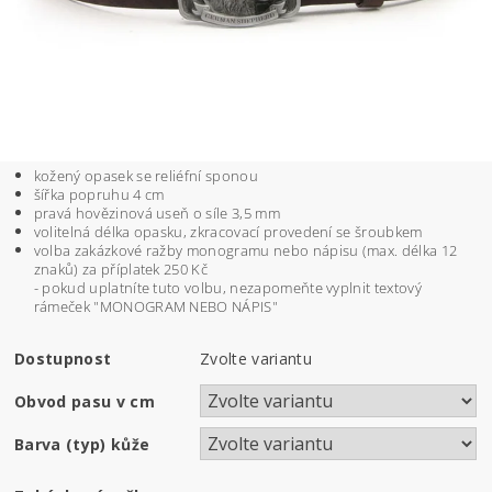
kožený opasek se reliéfní sponou
šířka popruhu 4 cm
pravá hovězinová useň o síle 3,5 mm
volitelná délka opasku, zkracovací provedení se šroubkem
volba zakázkové ražby monogramu nebo nápisu (max. délka 12
znaků) za příplatek 250 Kč
- pokud uplatníte tuto volbu, nezapomeňte vyplnit textový
rámeček "MONOGRAM NEBO NÁPIS"
Dostupnost
Zvolte variantu
Obvod pasu v cm
Barva (typ) kůže