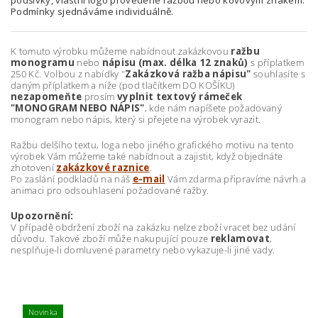
podšívky, vlastní logo provedené ražbou nebo kovovým znakem.
Podmínky sjednáváme individuálně.
K tomuto výrobku můžeme nabídnout zakázkovou
ražbu
monogramu
nebo
nápisu (max. délka 12 znaků)
s příplatkem
250 Kč. Volbou z nabídky "
Zakázková ražba nápisu"
souhlasíte s
daným příplatkem a níže (pod tlačítkem DO KOŠÍKU)
nezapomeňte
prosím
vyplnit textový rámeček
"MONOGRAM NEBO NÁPIS"
, kde nám napíšete požadovaný
monogram nebo nápis, který si přejete na výrobek vyrazit.
Ražbu delšího textu, loga nebo jiného grafického motivu na tento
výrobek Vám můžeme také nabídnout a zajistit, když objednáte
zhotovení
zakázkové raznice
.
Po zaslání podkladů na náš
e-mail
Vám zdarma připravíme návrh a
animaci pro odsouhlasení požadované ražby.
Upozornění:
V případě obdržení zboží na zakázku nelze zboží vracet bez udání
důvodu. Takové zboží může nakupující pouze
reklamovat
,
nesplňuje-li domluvené parametry nebo vykazuje-li jiné vady.
Novinka