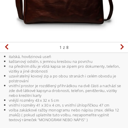
1
z 8
italská, hovězinová useň
kaštanový odstín, s jemnou kresbou na povrchu
na předním dílu je všitá kapsa se zipem pro dokumenty, telefon,
vizitky a jiné drobnosti
uzavíratelný kovový zip a po obou stranách i celém obvodu je
polstrování
vnitřní prostor je rozdělený přihrádkou na dvě části a nachází se
zde dvě látkové kapsyna drobnosti, telefon, peněženku, vizitky
nebo kreditní karty
vnější rozměry 43 x 32 x 5 cm
vnitřní rozměry 41 x 30 x 4 cm, s vnitřní úhlopříčkou 47 cm
volba zakázkové ražby monogramu nebo nápisu (max. délka 12
znaků) ( pokud uplatníte tuto volbu, nezapomeňte vyplnit
textový rámeček "MONOGRAM NEBO NÁPIS" )