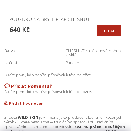
POUZDRO NA BRÝLE FLAP CHESNUT
640 Kč
DETAIL
Barva
CHESNUT / kaštanově hnědá
lesklá
Určení
Pánské
Buďte první, kdo napíše příspěvek k této položce.
Přidat komentář
Buďte první, kdo napíše příspěvek k této položce.
Přidat hodnocení
Značka
WILD SKIN
je vnímána jako producent kvalitních kožených
výrobků, které nesou znaky tradičního zpracování. Tradičním
zpracováním pak rozumíme především
kvalitu práce i použitých