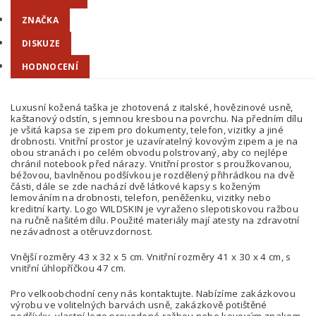
ZNAČKA
DISKUZE
HODNOCENÍ
Luxusní kožená taška je zhotovená z italské, hovězinové usně,
kaštanový odstín, s jemnou kresbou na povrchu. Na předním dílu
je všitá kapsa se zipem pro dokumenty, telefon, vizitky a jiné
drobnosti. Vnitřní prostor je uzavíratelný kovovým zipem a je na
obou stranách i po celém obvodu polstrovaný, aby co nejlépe
chránil notebook před nárazy. Vnitřní prostor s proužkovanou,
béžovou, bavlněnou podšívkou je rozdělený přihrádkou na dvě
části, dále se zde nachází dvě látkové kapsy s koženým
lemováním na drobnosti, telefon, peněženku, vizitky nebo
kreditní karty. Logo WILDSKIN je vyraženo slepotiskovou ražbou
na ručně našitém dílu. Použité materiály mají atesty na zdravotní
nezávadnost a otěruvzdornost.
Vnější rozměry 43 x 32 x 5 cm. Vnitřní rozměry 41 x 30 x 4 cm, s
vnitřní úhlopříčkou 47 cm.
Pro velkoobchodní ceny nás kontaktujte. Nabízíme zakázkovou
výrobu ve volitelných barvách usně, zakázkově potištěné