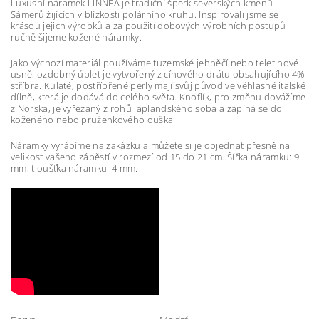
Luxusní náramek LINNEA je tradiční šperk severských kmenů
Sámerů žijících v blízkosti polárního kruhu. Inspirovali jsme se
krásou jejich výrobků a za použití dobových výrobních postupů
ručně šijeme kožené náramky.
Jako výchozí materiál používáme tuzemské jehněčí nebo teletinové
usně, ozdobný úplet je vytvořený z cínového drátu obsahujícího 4%
stříbra. Kulaté, postříbřené perly mají svůj původ ve věhlasné italské
dílně, která je dodává do celého světa. Knoflík, pro změnu dovážíme
z Norska, je vyřezaný z rohů laplandského soba a zapíná se do
koženého nebo pruženkového ouška.
Náramky vyrábíme na zakázku a můžete si je objednat přesně na
velikost vašeho zápěstí v rozmezí od 15 do 21 cm. Šířka náramku: 9
mm, tloušťka náramku: 4 mm.