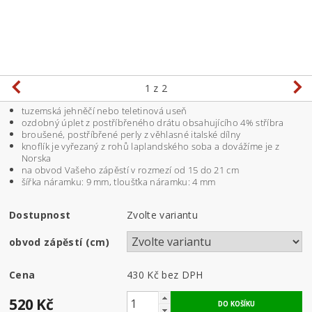
1
z 2
tuzemská jehněčí nebo teletinová useň
ozdobný úplet z postříbřeného drátu obsahujícího 4% stříbra
broušené, postříbřené perly z věhlasné italské dílny
knoflík je vyřezaný z rohů laplandského soba a dovážíme je z
Norska
na obvod Vašeho zápěstí v rozmezí od 15 do 21 cm
šířka náramku: 9 mm, tloušťka náramku: 4 mm
Dostupnost
Zvolte variantu
obvod zápěstí (cm)
Cena
430 Kč bez DPH
520 Kč