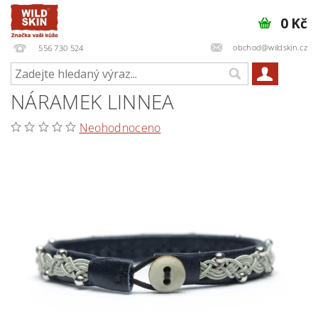
0 Kč
obchod@wildskin.cz
556 730 524
NÁRAMEK LINNEA
Neohodnoceno