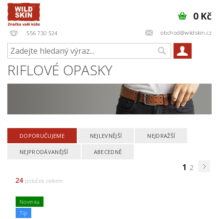
0 Kč
obchod@wildskin.cz
556 730 524
RIFLOVÉ OPASKY
DOPORUČUJEME
NEJLEVNĚJŠÍ
NEJDRAŽŠÍ
NEJPRODÁVANĚJŠÍ
ABECEDNĚ
1
2
24
položek celkem
Novinka
Tip