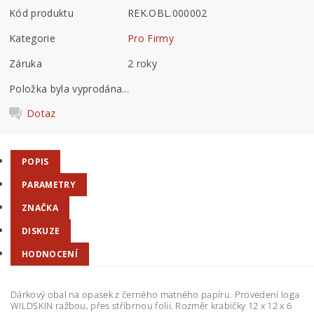
Kód produktu
REK.OBL.000002
Kategorie
Pro Firmy
Záruka
2 roky
Položka byla vyprodána...
Dotaz
POPIS
PARAMETRY
ZNAČKA
DISKUZE
HODNOCENÍ
Dárkový obal na opasek z černého matného papíru. Provedení loga
WILDSKIN ražbou, přes stříbrnou folii. Rozměr krabičky 12 x 12 x 6