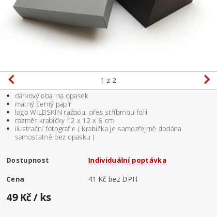
1
z 2
dárkový obal na opasek
matný černý papír
logo WILDSKIN ražbou, přes stříbrnou folii
rozměr krabičky 12 x 12 x 6 cm
ilustrační fotografie ( krabička je samozřejmě dodána
samostatně bez opasku )
Dostupnost
Individuální poptávka
Cena
41 Kč bez DPH
49 Kč
/ ks