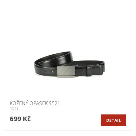
KOŽENÝ OPASEK 9521
9521
699 Kč
DETAIL