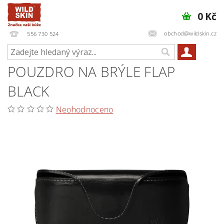
0 Kč
obchod@wildskin.cz
556 730 524
POUZDRO NA BRÝLE FLAP
BLACK
Neohodnoceno