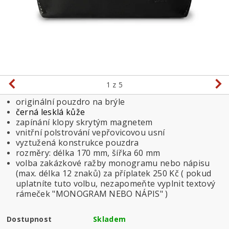
1
z 5
originální pouzdro na brýle
černá lesklá kůže
zapínání klopy skrytým magnetem
vnitřní polstrování vepřovicovou usní
vyztužená konstrukce pouzdra
rozměry: délka 170 mm, šířka 60 mm
volba zakázkové ražby monogramu nebo nápisu
(max. délka 12 znaků) za příplatek 250 Kč ( pokud
uplatníte tuto volbu, nezapomeňte vyplnit textový
rámeček "MONOGRAM NEBO NÁPIS" )
Dostupnost
Skladem