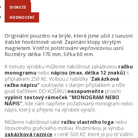
DISKUZE
HODNOCENÍ
Originální pouzdro na brýle, které jsme ušili z luxusní
italské hovězinové usně. Zapínání klopy skrytým
magnetem. Vnitřní polstrování vepřovicovou usní.
Rozměry: délka 170 mm, šířka 60 mm.
K tomuto výrobku můžeme nabídnout zakázkovou
ražbu
monogramu
nebo
nápisu (max. délka 12 znaků)
s
příplatkem 250 Kč. Volbou z nabídky "
Zakázková
ražba nápisu"
souhlasíte s daným příplatkem a níže
(pod tlačítkem DO KOŠÍKU)
nezapomeňte
prosím
vyplnit textový rámeček "MONOGRAM NEBO
NÁPIS"
, kde nám napíšete požadovaný monogram nebo
nápis, který si přejete na výrobek vyrazit.
Můžeme nabídnout také
ražbu vlastního loga
nebo
libovolného grafického motivu. Podmínkou je výroba
zakázková raznice
v ceně 500 Kč, které je po té Vaším