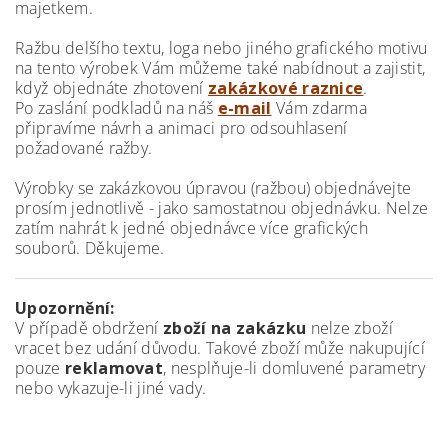
majetkem.
Ražbu delšího textu, loga nebo jiného grafického motivu
na tento výrobek Vám můžeme také nabídnout a zajistit,
když objednáte zhotovení
zakázkové raznice
.
Po zaslání podkladů na náš
e-mail
Vám zdarma
připravíme návrh a animaci pro odsouhlasení
požadované ražby.
Výrobky se zakázkovou úpravou (ražbou) objednávejte
prosím jednotlivě - jako samostatnou objednávku. Nelze
zatím nahrát k jedné objednávce více grafických
souborů. Děkujeme.
Upozornění:
V případě obdržení
zboží na zakázku
nelze zboží
vracet bez udání důvodu. Takové zboží může nakupující
pouze
reklamovat
, nesplňuje-li domluvené parametry
nebo vykazuje-li jiné vady.