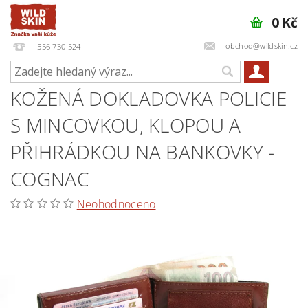
0 Kč
obchod@wildskin.cz
556 730 524
KOŽENÁ DOKLADOVKA POLICIE
S MINCOVKOU, KLOPOU A
PŘIHRÁDKOU NA BANKOVKY -
COGNAC
Neohodnoceno