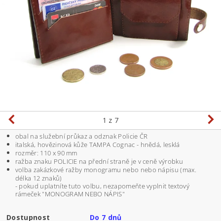
1
z 7
obal na služební průkaz a odznak Policie ČR
italská, hovězinová kůže TAMPA Cognac - hnědá, lesklá
rozměr: 110 x 90 mm
ražba znaku POLICIE na přední straně je v ceně výrobku
volba zakázkové ražby monogramu nebo nebo nápisu (max.
délka 12 znaků)
- pokud uplatníte tuto volbu, nezapomeňte vyplnit textový
rámeček "MONOGRAM NEBO NÁPIS"
Dostupnost
Do 7 dnů