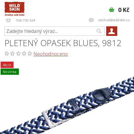
0 Kč
obchod@wildskin.cz
556 730 524
PLETENÝ OPASEK BLUES, 9812
Neohodnoceno
Akce
Novinka