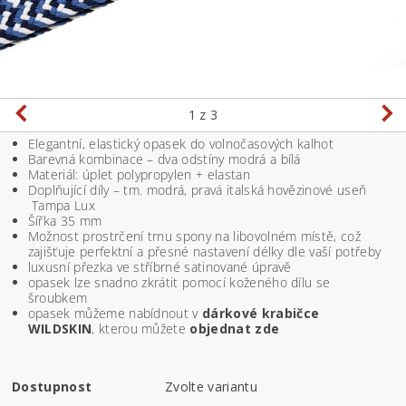
1
z 3
Elegantní, elastický opasek do volnočasových kalhot
Barevná kombinace – dva odstíny modrá a bílá
Materiál: úplet polypropylen + elastan
Doplňující díly – tm. modrá, pravá italská hovězinové useň
Tampa Lux
Šířka 35 mm
Možnost prostrčení trnu spony na libovolném místě, což
zajišťuje perfektní a přesné nastavení délky dle vaší potřeby
luxusní přezka ve stříbrné satinované úpravě
opasek lze snadno zkrátit pomocí koženého dílu se
šroubkem
opasek můžeme nabídnout v
dárkové krabičce
WILDSKIN
, kterou můžete
objednat zde
Dostupnost
Zvolte variantu