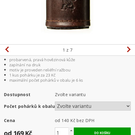
1
z 7
probarvená, pravá hovězinová kůže
zapínání na druk
motiv je proveden reliéfní ražbou
1 kus pohárku je za 23 Kč
maximální počet pohárků v obalu je 6 ks
Dostupnost
Zvolte variantu
Počet pohárků k obalu
Cena
od 140 Kč
bez DPH
od 169 Kč