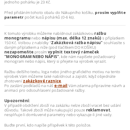
jednoho pohárku je 23 Kč.
Před přidáním tohoto obalu do Nákupního košíku,
prosím vyplňte
parametr
počet kusů pohárků (0-6 ks).
K tomuto výrobku můžeme nabídnout zakázkovou
ražbu
monogramu
nebo
nápisu (max. délka 12 znaků)
s příplatkem
150 Kč. Volbou z nabídky "
Zakázková ražba nápisu"
souhlasíte s
daným příplatkem a níže (pod tlačítkem DO KOŠÍKU)
nezapomeňte
prosím
vyplnit textový rámeček
"MONOGRAM NEBO NÁPIS"
, kde nám napíšete požadovaný
monogram nebo nápis, který si přejete na výrobek vyrazit.
Ražbu delšího textu, loga nebo jiného grafického motivu na tento
výrobek Vám můžeme také nabídnout a zajistit, když objednáte
zhotovení
zakázkové raznice
.
Po zaslání podkladů na náš
e-mail
Vám zdarma připravíme návrh a
animaci pro odsouhlasení požadované ražby.
Upozornění:
V případě obdržení zboží na zakázku nelze zboží vracet bez udání
důvodu. Takové zboží může nakupující pouze
reklamovat
,
nesplňuje-li domluvené parametry nebo vykazuje-li jiné vady.
Buďte první, kdo napíše příspěvek k této položce.