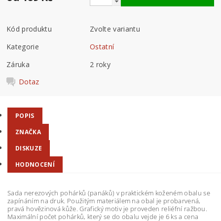
Kód produktu
Zvolte variantu
Kategorie
Ostatní
Záruka
2 roky
Dotaz
POPIS
ZNAČKA
DISKUZE
HODNOCENÍ
Sada nerezových pohárků (panáků) v praktickém koženém obalu se
zapínáním na druk. Použitým materiálem na obal je probarvená,
pravá hovězinová kůže. Grafický motiv je proveden reliéfní ražbou.
Maximální počet pohárků, který se do obalu vejde je 6 ks a cena