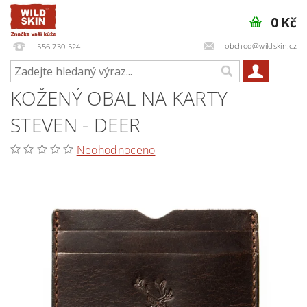
0 Kč
obchod@wildskin.cz
556 730 524
KOŽENÝ OBAL NA KARTY
STEVEN - DEER
Neohodnoceno