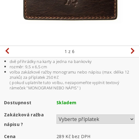
1
z 6
dvě přihrádky na karty a jedna na bankovky
rozměr: 9,5 x 6,5 cm
volba zakázkové ražby monogramu nebo nápisu (max. délka 12
znaků) za příplatek 250 Kč
( pokud uplatníte tuto volbu, nezapomeňte vyplnit textový
rámeček "MONOGRAM NEBO NÁPIS" )
Dostupnost
Skladem
Zakázková ražba
nápisu
?
Cena
289 Kč
bez DPH