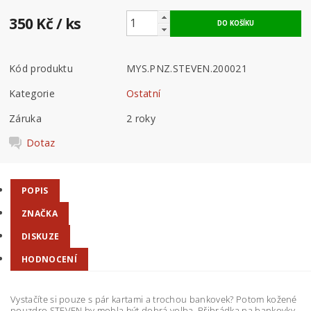
350 Kč
/ ks
Kód produktu
MYS.PNZ.STEVEN.200021
Kategorie
Ostatní
Záruka
2 roky
Dotaz
POPIS
ZNAČKA
DISKUZE
HODNOCENÍ
Vystačíte si pouze s pár kartami a trochou bankovek? Potom kožené
pouzdro STEVEN by mohla být dobrá volba. Přihrádka na bankovky