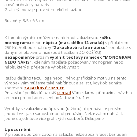
a dvě přihrádky na karty.
Grafický motiv je proveden reliéfní ražbou.
Rozměry: 9,5 x 6,5 cm.
K tomuto výrobku můžeme nabídnout zakázkovou
ražbu
monogramu
nebo
nápisu (max. délka 12 znaků)
s příplatkem
250 Kč. Volbou z nabídky "
Zakázková ražba nápisu"
souhlasíte s
daným příplatkem a níže (pod tlačítkem DO KOŠÍKU)
nezapomeňte
prosím
vyplnit textový rámeček "MONOGRAM
NEBO NÁPIS"
, kde nám napíšete požadovaný monogram nebo
nápis, který si přejete na výrobek vyrazit.
Ražbu delšího textu, loga nebo jiného grafického motivu na tento
výrobek Vám můžeme také nabídnout a zajistit, když objednáte
zhotovení
zakázkové raznice
.
Po zaslání podkladů na náš
e-mail
Vám zdarma připravíme návrh a
animaci pro odsouhlasení požadované ražby.
Výrobky se zakázkovou úpravou (ražbou) objednávejte prosím
jednotlivě - jako samostatnou objednávku. Nelze zatím nahrát k
jedné objednávce více grafických souborů. Děkujeme.
Upozornění:
V případě obdržení zboží na zakázku nelze zboží vracet bez udání