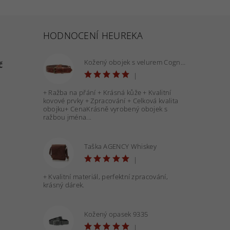
HODNOCENÍ HEUREKA
Kožený obojek s velurem Cognac 40 mm - OBV.100160 COG
č
|
+ Ražba na přání + Krásná kůže + Kvalitní
kovové prvky + Zpracování + Celková kvalita
obojku+ CenaKrásně vyrobený obojek s
ražbou jména...
Taška AGENCY Whiskey
|
+ Kvalitní materiál, perfektní zpracování,
krásný dárek.
Kožený opasek 9335
|