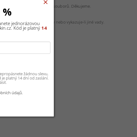
é objednávce více grafických souborů. Děkujeme.
0 %
lňuje-li domluvené parametry nebo vykazuje-li jiné vady.
tanete jednorázovou
in.cz. Kód je platný
14
 nepropásnete žádnou slevu,
je platný 14 dní od zaslání.
sit.
bních údajů.