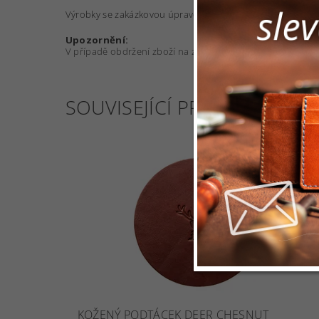
Výrobky se zakázkovou úpravou (ražbou) objednávejte pro
Upozornění:
V případě obdržení zboží na zakázku nelze zboží vracet 
SOUVISEJÍCÍ PRODUKTY
KOŽENÝ PODTÁCEK DEER CHESNUT