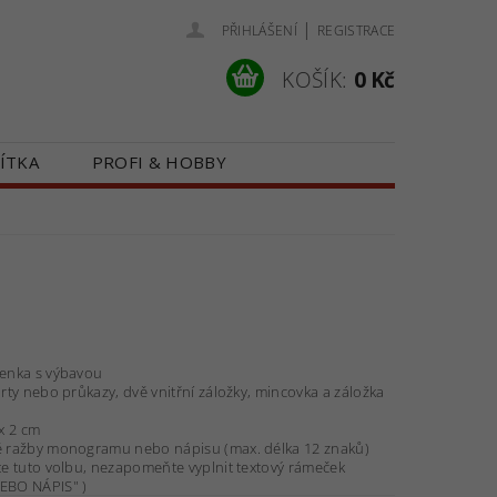
|
PŘIHLÁŠENÍ
REGISTRACE
KOŠÍK:
0 Kč
ÍTKA
PROFI & HOBBY
 NÁS
KONTAKTY
ženka s výbavou
arty nebo průkazy, dvě vnitřní záložky, mincovka a záložka
x 2 cm
é ražby monogramu nebo nápisu (max. délka 12 znaků)
te tuto volbu, nezapomeňte vyplnit textový rámeček
BO NÁPIS" )