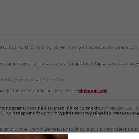
tačí s pár kartami, trochu drobnými a několika bankovkami ( ideálně, co ne
kterou používáme i na jiné výrobky, jako např. tašky, kapsy, pouzdra, opas
. Rozměry peněženky: 12 x 9 x 2 cm.
ná z kartonu v přírodním odstínu, můžete
objednat zde
 monogramu
nebo
nápisu (max. délka 12 znaků)
s příplatkem 250 Kč
KOŠÍKU)
nezapomeňte
prosím
vyplnit textový rámeček "MONOGRA
na tento výrobek Vám můžeme také nabídnout a zajistit, když objednáte z
e návrh a animaci pro odsouhlasení požadované ražby.