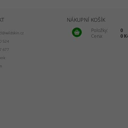
KT
NÁKUPNÍ KOŠÍK
Položky:
0
d
@
wildskin.cz
Cena:
0 K
0 524
7 677
ook
in