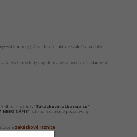
jvyšší hodnoty ). A najdou se také dvě záložky na další
ky, atd. Můžete si tedy objednat anebo nechat ušít sladěnou
. Volbou z nabídky "
Zakázková ražba nápisu"
M NEBO NÁPIS"
, kde nám napíšete požadovaný
hotovení
zakázkové raznice
.