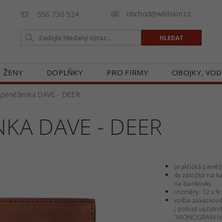
obchod@wildskin.cz
556 730 524
ŽENY
DOPLŇKY
PRO FIRMY
OBOJKY, VOD
E
GALERIE
BLOG
ZASTOUPENÍ V ČR
O
 peněženka DAVE - DEER
KA DAVE - DEER
praktická peně
4x záložka na k
na bankovky
rozměry: 12 x 9 
volba zakázkov
( pokud uplatní
"MONOGRAM NE