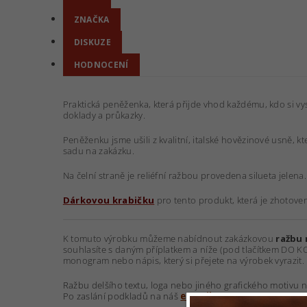
ZNAČKA
DISKUZE
HODNOCENÍ
Praktická peněženka, která přijde vhod každému, kdo si vys
doklady a průkazky.
Peněženku jsme ušili z kvalitní, italské hovězinové usně, 
sadu na zakázku.
Na čelní straně je reliéfní ražbou provedena silueta jelena
Dárkovou krabičku
pro tento produkt, která je zhotove
K tomuto výrobku můžeme nabídnout zakázkovou
ražbu
souhlasíte s daným příplatkem a níže (pod tlačítkem DO 
monogram nebo nápis, který si přejete na výrobek vyrazit.
Ražbu delšího textu, loga nebo jiného grafického motivu 
Po zaslání podkladů na náš
e-mail
Vám zdarma připravím