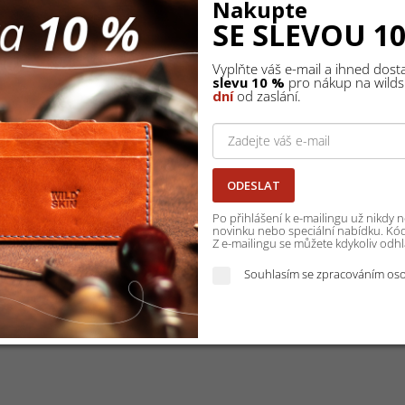
Nakupte
sím jednotlivě - jako samostatnou objednávku. Nelze zatím nahrát k jedn
SE SLEVOU 1
bez udání důvodu. Takové zboží může nakupující pouze
reklamovat
, nesp
Vyplňte váš e-mail a ihned dos
slevu 10 %
pro nákup na wildsk
dní
od zaslání.
ODESLAT
Po přihlášení k e-mailingu už nikdy
novinku nebo speciální nabídku. Kód 
Z e-mailingu se můžete kdykoliv odhlá
Souhlasím se zpracováním oso