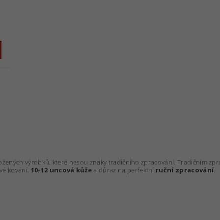
kožených výrobků, které nesou znaky tradičního zpracování. Tradičním 
vé kování,
10-12 uncová kůže
a důraz na perfektní
ruční zpracování
.