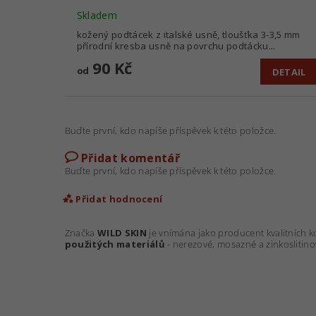
Skladem
kožený podtácek z italské usně, tloušťka 3-3,5 mm
přírodní kresba usně na povrchu podtácku...
90 Kč
od
DETAIL
Buďte první, kdo napíše příspěvek k této položce.
Přidat komentář
Buďte první, kdo napíše příspěvek k této položce.
Přidat hodnocení
Značka
WILD SKIN
je vnímána jako producent kvalitních 
použitých materiálů
- nerezové, mosazné a zinkoslitino