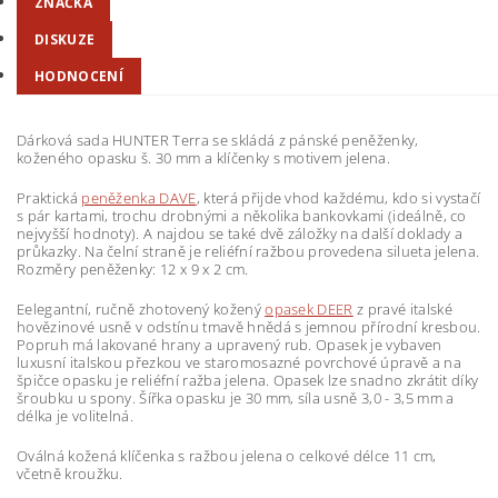
ZNAČKA
DISKUZE
HODNOCENÍ
Dárková sada HUNTER Terra se skládá z pánské peněženky,
koženého opasku š. 30 mm a klíčenky s motivem jelena.
Praktická
peněženka DAVE
, která přijde vhod každému, kdo si vystačí
s pár kartami, trochu drobnými a několika bankovkami (ideálně, co
nejvyšší hodnoty). A najdou se také dvě záložky na další doklady a
průkazky. Na čelní straně je reliéfní ražbou provedena silueta jelena.
Rozměry peněženky: 12 x 9 x 2 cm.
Eelegantní, ručně zhotovený kožený
opasek DEER
z pravé italské
hovězinové usně v odstínu tmavě hnědá s jemnou přírodní kresbou.
Popruh má lakované hrany a upravený rub. Opasek je vybaven
luxusní italskou přezkou ve staromosazné povrchové úpravě a na
špičce opasku je reliéfní ražba jelena. Opasek lze snadno zkrátit díky
šroubku u spony. Šířka opasku je 30 mm, síla usně 3,0 - 3,5 mm a
délka je volitelná.
Oválná kožená klíčenka s ražbou jelena o celkové délce 11 cm,
včetně kroužku.