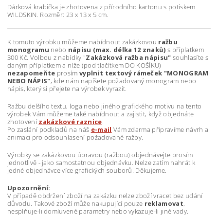
Dárková krabička je zhotovena z přírodního kartonu s potiskem
WILDSKIN. Rozměr: 23 x 13 x 5 cm.
K tomuto výrobku můžeme nabídnout zakázkovou
ražbu
monogramu
nebo
nápisu (max. délka 12 znaků)
s příplatkem
300 Kč. Volbou z nabídky "
Zakázková ražba nápisu"
souhlasíte s
daným příplatkem a níže (pod tlačítkem DO KOŠÍKU)
nezapomeňte
prosím
vyplnit textový rámeček "MONOGRAM
NEBO NÁPIS"
, kde nám napíšete požadovaný monogram nebo
nápis, který si přejete na výrobek vyrazit.
Ražbu delšího textu, loga nebo jiného grafického motivu na tento
výrobek Vám můžeme také nabídnout a zajistit, když objednáte
zhotovení
zakázkové raznice
.
Po zaslání podkladů na náš
e-mail
Vám zdarma připravíme návrh a
animaci pro odsouhlasení požadované ražby.
Výrobky se zakázkovou úpravou (ražbou) objednávejte prosím
jednotlivě - jako samostatnou objednávku. Nelze zatím nahrát k
jedné objednávce více grafických souborů. Děkujeme.
Upozornění:
V případě obdržení zboží na zakázku nelze zboží vracet bez udání
důvodu. Takové zboží může nakupující pouze
reklamovat
,
nesplňuje-li domluvené parametry nebo vykazuje-li jiné vady.