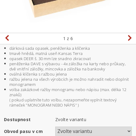
1
z 6
dárková sada opasek, peněženka a klíčenka
tmavě hnědá, matná useň Kansas Terra
opasek DEER š. 30 mm lze snadno zkracovat
peněženka DAVE s výbavou - 4x záložka na karty nebo průkazy,
dvě vnitřní záložky, mincovka a záložka na bankovky
oválná klíčenka s ražbou jelena
ražbu jelena na všech výrobcích je možno nahradit nebo doplnit
monogramem
volba zakázkové ražby monogramu nebo nápisu (max. délka 12
znaků)
( pokud uplatníte tuto volbu, nezapomeňte vyplnit textový
rámeček "MONOGRAM NEBO NÁPIS" )
Dostupnost
Zvolte variantu
Obvod pasu v cm