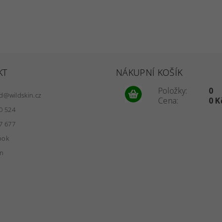
KT
NÁKUPNÍ KOŠÍK
Položky:
0
d
@
wildskin.cz
Cena:
0 K
0 524
7 677
ook
in