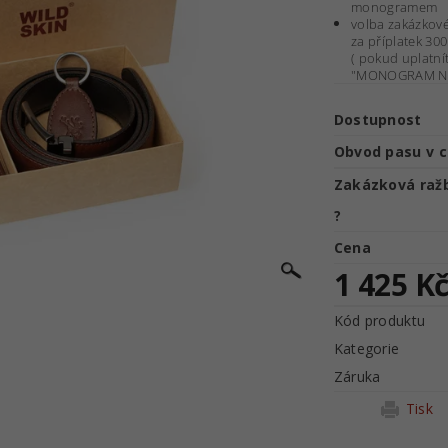
monogramem
volba zakázkov
za příplatek 300
( pokud uplatní
"MONOGRAM NE
Dostupnost
Obvod pasu v 
Zakázková raž
?
Cena
1 425 K
Kód produktu
Kategorie
Záruka
Tisk