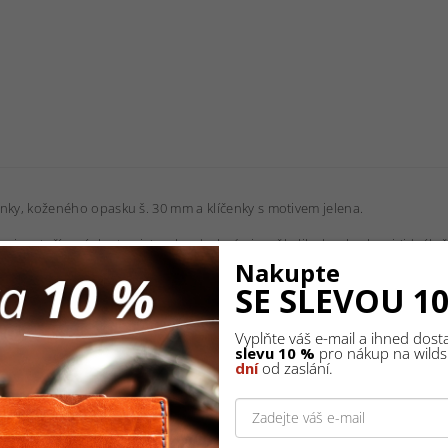
ky, koženého opasku š. 30 mm a klíčenky s motivem jelena.
si vystačí s pár kartami, trochu drobnými a několika bankovkami (ideálně,
 provedena silueta jelena.
Nakupte
SE SLEVOU 1
. 35 mm doplněný elegantní sponou – v povrchové úpravě kouřový nikl. Op
itelná.
Vyplňte váš e-mail a ihned dos
slevu 10 %
pro nákup na wildsk
 cm, včetně kroužku.
dní
od zaslání.
iskem WILDSKIN. Rozměr: 23 x 13 x 5 cm