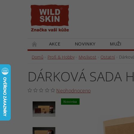
AKCE
NOVINKY
MUŽI
DÁRKOVÉ POUKAZY
SPOLUPRACUJEM
Domů
Profi & Hobby
Myslivost
Ostatní
Dárkov
DÁRKOVÁ SADA 
Neohodnoceno
Novinka