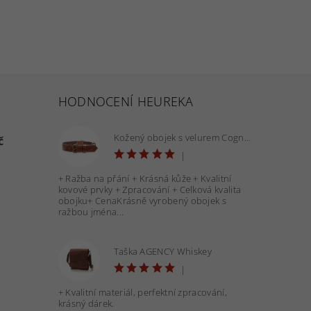
HODNOCENÍ HEUREKA
Kožený obojek s velurem Cognac 40 mm - OBV.100160 COG
č
|
+ Ražba na přání + Krásná kůže + Kvalitní
kovové prvky + Zpracování + Celková kvalita
obojku+ CenaKrásně vyrobený obojek s
ražbou jména...
Taška AGENCY Whiskey
|
+ Kvalitní materiál, perfektní zpracování,
krásný dárek.