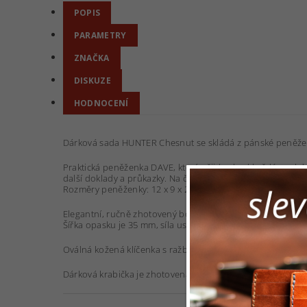
POPIS
PARAMETRY
ZNAČKA
DISKUZE
HODNOCENÍ
Dárková sada HUNTER Chesnut se skládá z pánské peněžen
Praktická peněženka DAVE, která přijde vhod každému, kdo 
další doklady a průkazky. Na čelní straně je reliéfní ražbou
Rozměry peněženky: 12 x 9 x 2 cm.
Elegantní, ručně zhotovený bombírovaný luxusní opasek š
Šířka opasku je 35 mm, síla usně 3,0 - 3,5 mm a délka je vol
Oválná kožená klíčenka s ražbou jelena o celkové délce 11
Dárková krabička je zhotovena z přírodního kartonu s pot