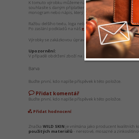
K tomuto výrobku můžeme nabídnout zakázkovou
ražbu
souhlasíte s daným příplatkem a níže (pod tlačítkem DO 
monogram nebo nápis, který si přejete na výrobek vyrazit.
Ražbu delšího textu, loga nebo jiného grafického motivu 
Po zaslání podkladů na náš
e-mail
Vám zdarma připravíme
Výrobky se zakázkovou úpravou (ražbou) objednávejte pro
Upozornění:
V případě obdržení zboží na zakázku nelze zboží vracet 
Barva
Buďte první, kdo napíše příspěvek k této položce.
Přidat komentář
Buďte první, kdo napíše příspěvek k této položce.
Přidat hodnocení
Značka
WILD SKIN
je vnímána jako producent kvalitních 
použitých materiálů
- nerezové, mosazné a zinkoslitino