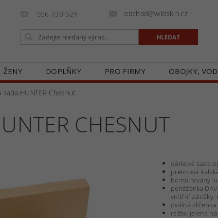
obchod@wildskin.cz
556 730 524
ŽENY
DOPLŇKY
PRO FIRMY
OBOJKY, VOD
E
GALERIE
BLOG
ZASTOUPENÍ V ČR
O
á sada HUNTER Chesnut
HUNTER CHESNUT
dárková sada o
prémiová italsk
bombírovaný lu
peněženka DAVE 
vnitřní záložky
oválná klíčenka
ražbu jelena na