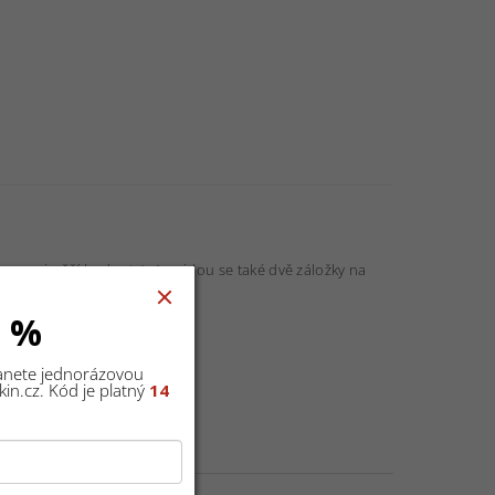
 co nejvyšší hodnoty). A najdou se také dvě záložky na
0 %
asek lze snadno zkrátit.
tanete jednorázovou
in.cz. Kód je platný
14