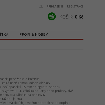
|
PŘIHLÁŠENÍ
REGISTRACE
KOŠÍK:
0 Kč
ÍTKA
PROFI & HOBBY
 NÁS
KONTAKTY
pasek, peněženka a klíčenka
á lesklá useň Tampa, odstín whiskey
xusní opasek š. 35 mm s elegantní sponou
s výbavou - 4x záložka na karty nebo průkazy, dvě
, mincovka a záložka na bankovky
 s ražbou jelena
 všech výrobcích je možno nahradit nebo doplnit