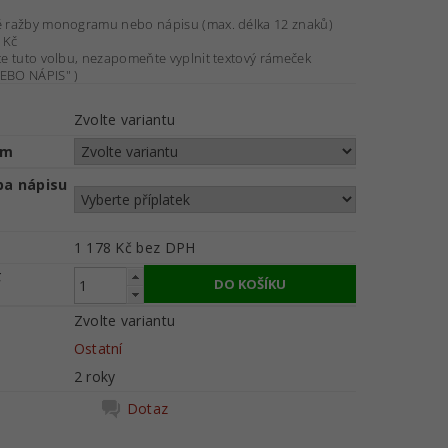
é ražby monogramu nebo nápisu (max. délka 12 znaků)
 Kč
te tuto volbu, nezapomeňte vyplnit textový rámeček
BO NÁPIS" )
Zvolte variantu
cm
ba nápisu
1 178 Kč
bez DPH
č
Zvolte variantu
Ostatní
2 roky
Dotaz