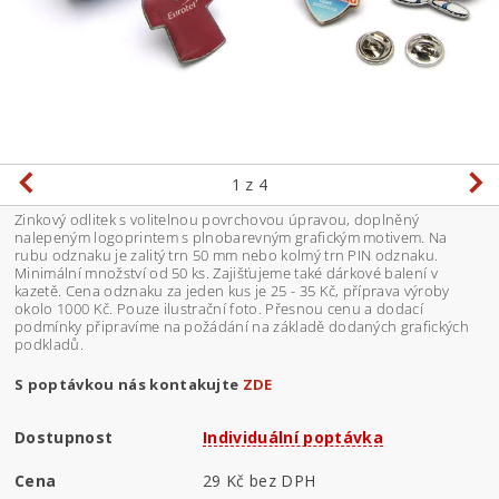
1
z 4
Zinkový odlitek s volitelnou povrchovou úpravou, doplněný
nalepeným logoprintem s plnobarevným grafickým motivem. Na
rubu odznaku je zalitý trn 50 mm nebo kolmý trn PIN odznaku.
Minimální množství od 50 ks. Zajišťujeme také dárkové balení v
kazetě. Cena odznaku za jeden kus je 25 - 35 Kč, příprava výroby
okolo 1000 Kč. Pouze ilustrační foto. Přesnou cenu a dodací
podmínky připravíme na požádání na základě dodaných grafických
podkladů.
S poptávkou nás kontakujte
ZDE
Dostupnost
Individuální poptávka
Cena
29 Kč bez DPH