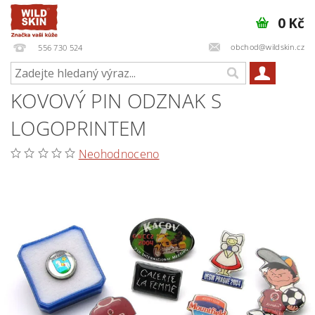
0 Kč
obchod@wildskin.cz
556 730 524
KOVOVÝ PIN ODZNAK S
LOGOPRINTEM
Neohodnoceno