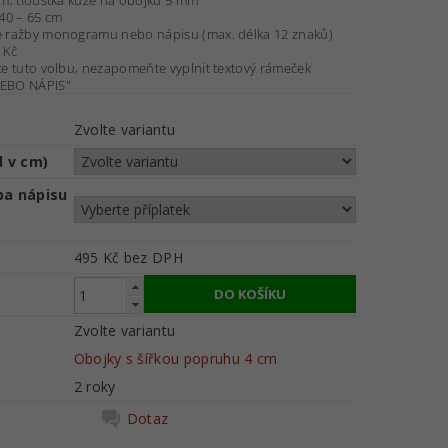
cm, tloušťka kůže na obojku 5 mm
 40 – 65 cm
é ražby monogramu nebo nápisu (max. délka 12 znaků)
 Kč
te tuto volbu, nezapomeňte vyplnit textový rámeček
BO NÁPIS"
Zvolte variantu
d v cm)
ba nápisu
495 Kč
bez DPH
Zvolte variantu
Obojky s šířkou popruhu 4 cm
2 roky
Dotaz