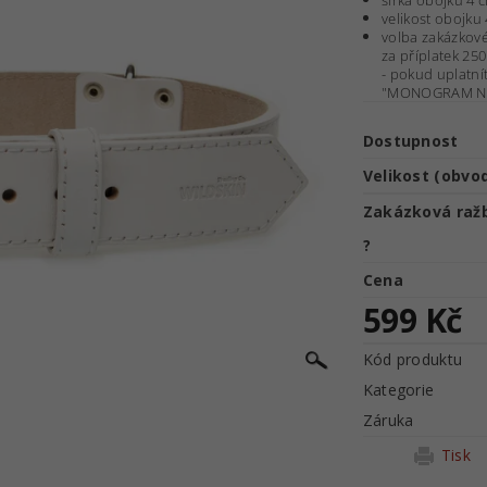
šířka obojku 4 
velikost obojku
volba zakázkov
za příplatek 250
- pokud uplatní
"MONOGRAM NE
Dostupnost
Velikost (obvo
Zakázková raž
?
Cena
599 Kč
Kód produktu
Kategorie
Záruka
Tisk