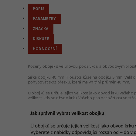
POPIS
PARAMETRY
ZNAČKA
DISKUZE
HODNOCENÍ
Kožený obojek s velurovou podšívkou a obvodovým prošití
Šířka obojku 40 mm. Tloušťka kůže na obojku 5 mm. Veliko
pohybovat skrz přezku, která má vnitřní průměr 40 mm.
U obojků se určuje jejich velikost jako obvod krku vašeh
velikost, kdy se obvod krku Vašeho psa nachází cca ve st