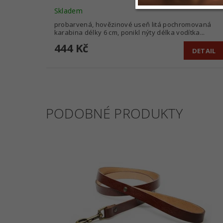
Skladem
probarvená, hovězinové useň litá pochromovaná
karabina délky 6 cm, ponikl nýty délka vodítka...
444 Kč
DETAIL
PODOBNÉ PRODUKTY