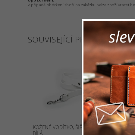
Upozornění:
V případě obdržení zboží na zakázku nelze zboží vracet 
SOUVISEJÍCÍ PRODUKTY
KOŽENÉ VODÍTKO, ŠÍŘKA POPRUHU 20 MM -
BÍLÁ