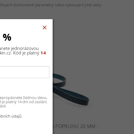
lňuje-li domluvené parametry nebo vykazuje-li jiné vady.
0 %
tanete jednorázovou
in.cz. Kód je platný
14
 nepropásnete žádnou slevu,
je platný 14 dní od zaslání.
sit.
bních údajů.
KOŽENÉ VODÍTKO, ŠÍŘKA POPRUHU 20 MM -
DIAMANT MODRÁ