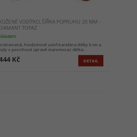
KOŽENÉ VODÍTKO, ŠÍŘKA POPRUHU 20 MM -
DIAMANT TOPAZ
Skladem
probarvená, hovězinové useň karabina délky 6 cm a
nýty v povrchové úpravě staromosaz délka...
444 Kč
DETAIL