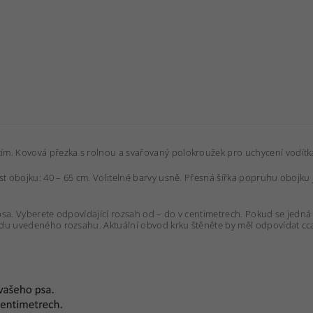
m. Kovová přezka s rolnou a svařovaný polokroužek pro uchycení vodítk
st obojku: 40 – 65 cm. Volitelné barvy usně. Přesná šířka popruhu obojku
o psa. Vyberete odpovídající rozsah od – do v centimetrech. Pokud se je
ředu uvedeného rozsahu. Aktuální obvod krku štěněte by měl odpovídat c