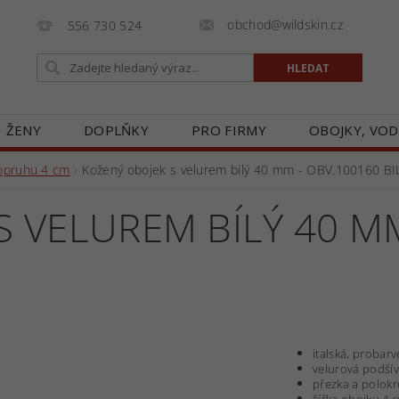
obchod@wildskin.cz
556 730 524
ŽENY
DOPLŇKY
PRO FIRMY
OBOJKY, VOD
E
GALERIE
BLOG
ZASTOUPENÍ V ČR
O
popruhu 4 cm
Kožený obojek s velurem bílý 40 mm - OBV.100160 BI
 VELUREM BÍLÝ 40 M
italská, probar
velurová podšív
přezka a polok