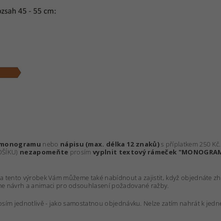
 monogramu
nebo
nápisu (max. délka 12 znaků)
s příplatkem 250 Kč
KOŠÍKU)
nezapomeňte
prosím
vyplnit textový rámeček "MONOGRA
na tento výrobek Vám můžeme také nabídnout a zajistit, když objednáte z
e návrh a animaci pro odsouhlasení požadované ražby.
sím jednotlivě - jako samostatnou objednávku. Nelze zatím nahrát k jedn