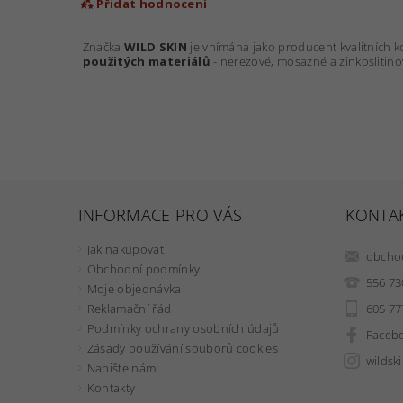
Přidat hodnocení
Značka
WILD SKIN
je vnímána jako producent kvalitních 
použitých materiálů
- nerezové, mosazné a zinkoslitino
INFORMACE PRO VÁS
KONTA
Jak nakupovat
obcho
Obchodní podmínky
556 73
Moje objednávka
605 77
Reklamační řád
Podmínky ochrany osobních údajů
Faceb
Zásady používání souborů cookies
wildsk
Napište nám
Kontakty