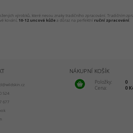
kožených výrobků, které nesou znaky tradičního zpracování. Tradičním 
vé kování,
10-12 uncová kůže
a důraz na perfektní
ruční zpracování
.
KT
NÁKUPNÍ KOŠÍK
Položky:
0
d
@
wildskin.cz
Cena:
0 K
0 524
7 677
ook
in