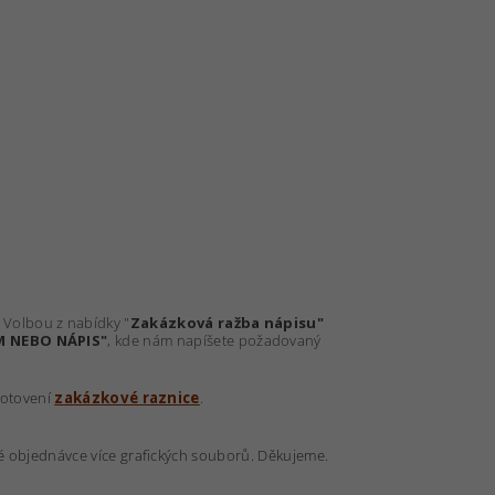
. Volbou z nabídky "
Zakázková ražba nápisu"
M NEBO NÁPIS"
, kde nám napíšete požadovaný
hotovení
zakázkové raznice
.
é objednávce více grafických souborů. Děkujeme.