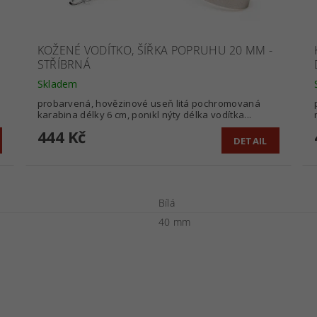
KOŽENÉ VODÍTKO, ŠÍŘKA POPRUHU 20 MM -
STŘÍBRNÁ
Skladem
probarvená, hovězinové useň litá pochromovaná
karabina délky 6 cm, ponikl nýty délka vodítka...
444 Kč
DETAIL
Bílá
40 mm