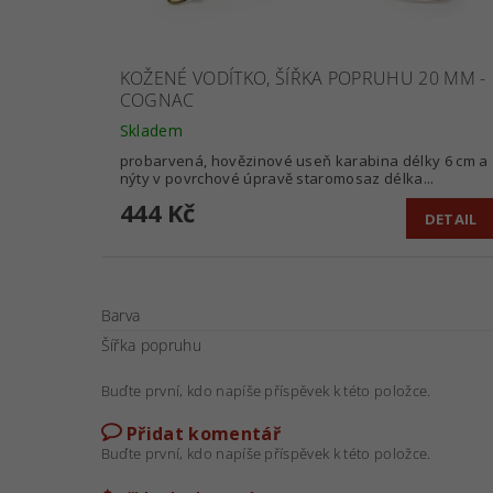
KOŽENÉ VODÍTKO, ŠÍŘKA POPRUHU 20 MM -
COGNAC
Skladem
probarvená, hovězinové useň karabina délky 6 cm a
nýty v povrchové úpravě staromosaz délka...
444 Kč
DETAIL
Barva
Šířka popruhu
Buďte první, kdo napíše příspěvek k této položce.
Přidat komentář
Buďte první, kdo napíše příspěvek k této položce.