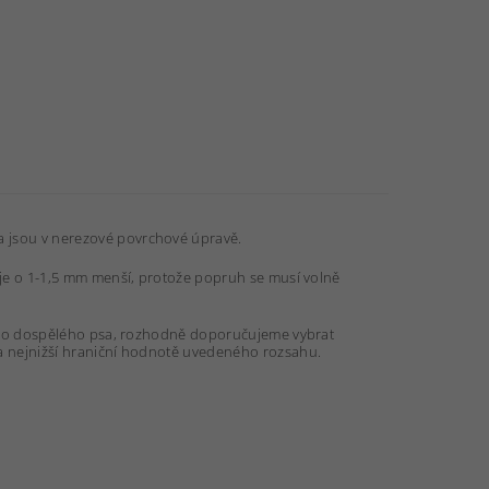
a jsou v nerezové povrchové úpravě.
 je o 1-1,5 mm menší, protože popruh se musí volně
dná o dospělého psa, rozhodně doporučujeme vybrat
ca nejnižší hraniční hodnotě uvedeného rozsahu.