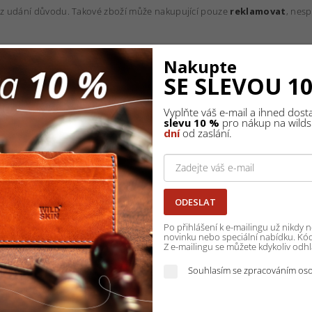
bez udání důvodu. Takové zboží může nakupující pouze
reklamovat
, nesp
Nakupte
SE SLEVOU 1
Vyplňte váš e-mail a ihned dos
slevu 10 %
pro nákup na wildsk
dní
od zaslání.
ODESLAT
Po přihlášení k e-mailingu už nikdy
novinku nebo speciální nabídku. Kód 
Z e-mailingu se můžete kdykoliv odhlá
Souhlasím se zpracováním oso
KOŽENÉ VODÍTKO, ŠÍŘKA POPRUHU 20 MM -
TERRA