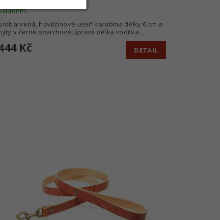
Skladem
probarvená, hovězinové useň karabina délky 6 cm a
nýty v černé povrchové úpravě délka vodítka...
444 Kč
DETAIL