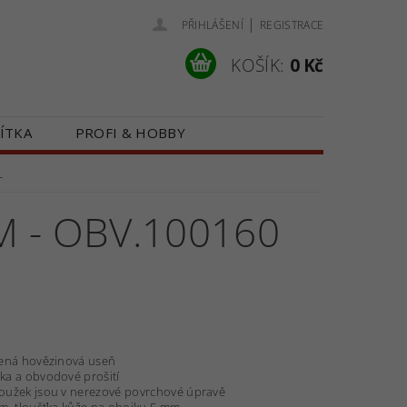
|
PŘIHLÁŠENÍ
REGISTRACE
KOŠÍK:
0 Kč
ÍTKA
PROFI & HOBBY
 NÁS
KONTAKTY
L
M - OBV.100160
vená hovězinová useň
ka a obvodové prošití
roužek jsou v nerezové povrchové úpravě