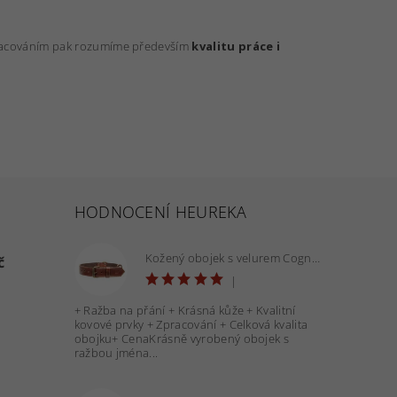
zpracováním pak rozumíme především
kvalitu práce i
HODNOCENÍ HEUREKA
Kožený obojek s velurem Cognac 40 mm - OBV.100160 COG
č
|
+ Ražba na přání + Krásná kůže + Kvalitní
kovové prvky + Zpracování + Celková kvalita
obojku+ CenaKrásně vyrobený obojek s
ražbou jména...