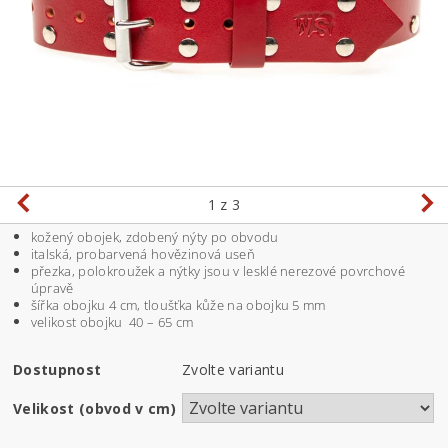
1
z 3
kožený obojek, zdobený nýty po obvodu
italská, probarvená hovězinová useň
přezka, polokroužek a nýtky jsou v lesklé nerezové povrchové
úpravě
šířka obojku 4 cm, tloušťka kůže na obojku 5 mm
velikost obojku 40 – 65 cm
Dostupnost
Zvolte variantu
Velikost (obvod v cm)