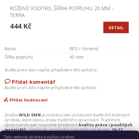
KOŽENÉ VODÍTKO, ŠÍŘKA POPRUHU 20 MM -
TERRA
444 Kč
DETAIL
Barva
RED / červená
Šířka popruhu
40 mm
Buďte první, kdo napíše příspěvek k této položce.
Přidat komentář
Buďte první, kdo napíše příspěvek k této položce.
Přidat hodnocení
Značka
WILD SKIN
je vnímána jako producent kvalitních kožených
výrobků, které nesou znaky tradičního zpracování. Tradičním
zpracováním pak rozumíme především
kvalitu práce i použitých
materiálů
- nerezové, mosazné a zinkoslitinové kování,
10-12
uncová kůže
a důraz na perfektní
ruční zpracování
.
Tato webová stránka používá cookies.