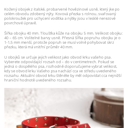
Kožený obojek z italské, probarvené hovězinové usně, který jke po
celém obvodu zdobený nýty. Kovová přezka s rolnou, svařovaný
polokroužek pro uchycení vodítka a nýtky jsou v lesklé nerezové
povrchové úpravě.
Šířka obojku 40 mm. Tloušťka kůže na obojku 5 mm. Velikost obojku:
40 – 65 cm. Volitelné barvy usně. Přesná šířka popruhu obojku je o
1-1,5 mm menší, protože popruh se musí volně pohybovat skrz
přezku, která má vnitřní průměr 40 mm.
U obojků se určuje jejich velikost jako obvod krku vašeho psa.
Vyberete odpovídající rozsah od – do v centimetrech. Pokud se
jedná o dospělého psa, rozhodně doporučujeme vybrat velikost,
kdy se obvod krku Vašeho psa nachází cca ve středu uvedeného
rozsahu. Aktuální obvod krku štěněte by měl odpovídat cca nejnižší
hraniční hodnotě uvedeného rozsahu.