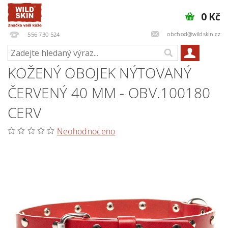
0 Kč
obchod@wildskin.cz
556 730 524
KOŽENÝ OBOJEK NÝTOVANÝ
ČERVENÝ 40 MM - OBV.100180
CERV
Neohodnoceno