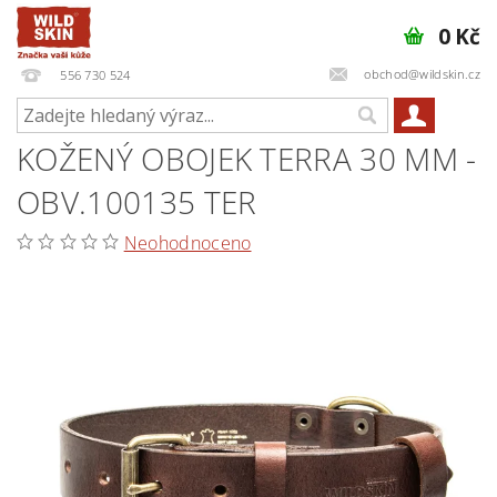
0 Kč
obchod@wildskin.cz
556 730 524
KOŽENÝ OBOJEK TERRA 30 MM -
OBV.100135 TER
Neohodnoceno