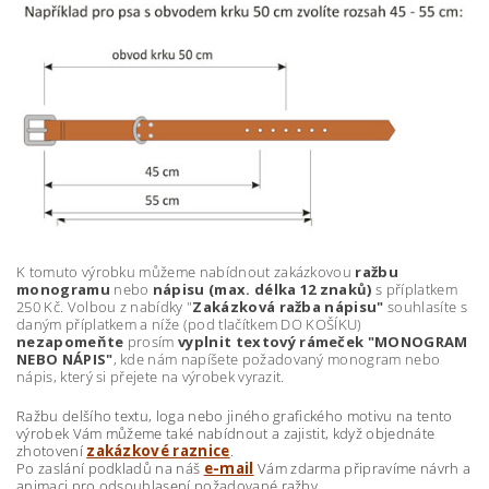
K tomuto výrobku můžeme nabídnout zakázkovou
ražbu
monogramu
nebo
nápisu (max. délka 12 znaků)
s příplatkem
250 Kč. Volbou z nabídky "
Zakázková ražba nápisu"
souhlasíte s
daným příplatkem a níže (pod tlačítkem DO KOŠÍKU)
nezapomeňte
prosím
vyplnit textový rámeček "MONOGRAM
NEBO NÁPIS"
, kde nám napíšete požadovaný monogram nebo
nápis, který si přejete na výrobek vyrazit.
Ražbu delšího textu, loga nebo jiného grafického motivu na tento
výrobek Vám můžeme také nabídnout a zajistit, když objednáte
zhotovení
zakázkové raznice
.
Po zaslání podkladů na náš
e-mail
Vám zdarma připravíme návrh a
animaci pro odsouhlasení požadované ražby.