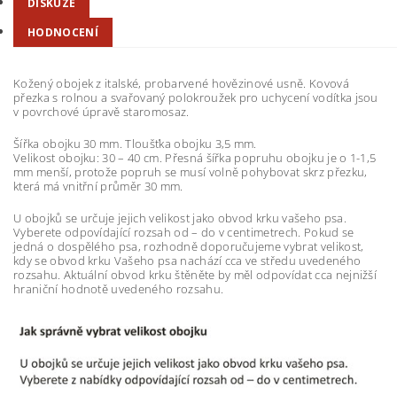
DISKUZE
HODNOCENÍ
Kožený obojek z italské, probarvené hovězinové usně. Kovová
přezka s rolnou a svařovaný polokroužek pro uchycení vodítka jsou
v povrchové úpravě staromosaz.
Šířka obojku 30 mm. Tloušťka obojku 3,5 mm.
Velikost obojku: 30 – 40 cm. Přesná šířka popruhu obojku je o 1-1,5
mm menší, protože popruh se musí volně pohybovat skrz přezku,
která má vnitřní průměr 30 mm.
U obojků se určuje jejich velikost jako obvod krku vašeho psa.
Vyberete odpovídající rozsah od – do v centimetrech. Pokud se
jedná o dospělého psa, rozhodně doporučujeme vybrat velikost,
kdy se obvod krku Vašeho psa nachází cca ve středu uvedeného
rozsahu. Aktuální obvod krku štěněte by měl odpovídat cca nejnižší
hraniční hodnotě uvedeného rozsahu.