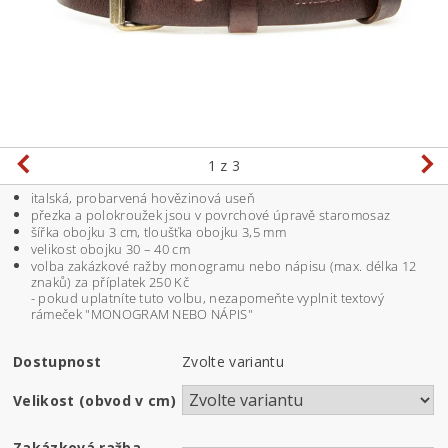
1
z 3
italská, probarvená hovězinová useň
přezka a polokroužek jsou v povrchové úpravě staromosaz
šířka obojku 3 cm, tloušťka obojku 3,5 mm
velikost obojku 30 – 40 cm
volba zakázkové ražby monogramu nebo nápisu (max. délka 12
znaků) za příplatek 250 Kč
- pokud uplatníte tuto volbu, nezapomeňte vyplnit textový
rámeček "MONOGRAM NEBO NÁPIS"
Dostupnost
Zvolte variantu
Velikost (obvod v cm)
Zakázková ražba