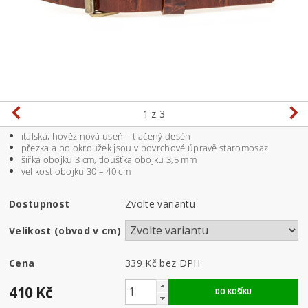
1
z 3
italská, hovězinová useň – tlačený desén
přezka a polokroužek jsou v povrchové úpravě staromosaz
šířka obojku 3 cm, tloušťka obojku 3,5 mm
velikost obojku 30 – 40 cm
Dostupnost
Zvolte variantu
Velikost (obvod v cm)
Cena
339 Kč bez DPH
410 Kč