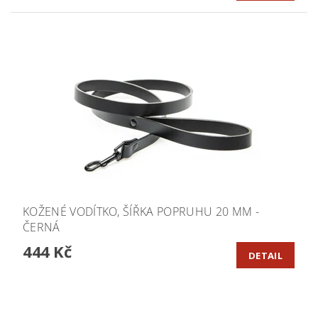
KOŽENÉ VODÍTKO, ŠÍŘKA POPRUHU 20 MM -
ČERNÁ
444 Kč
DETAIL