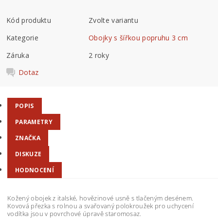
Kód produktu
Zvolte variantu
Kategorie
Obojky s šířkou popruhu 3 cm
Záruka
2 roky
Dotaz
POPIS
PARAMETRY
ZNAČKA
DISKUZE
HODNOCENÍ
Kožený obojek z italské, hovězinové usně s tlačeným desénem.
Kovová přezka s rolnou a svařovaný polokroužek pro uchycení
vodítka jsou v povrchové úpravě staromosaz.