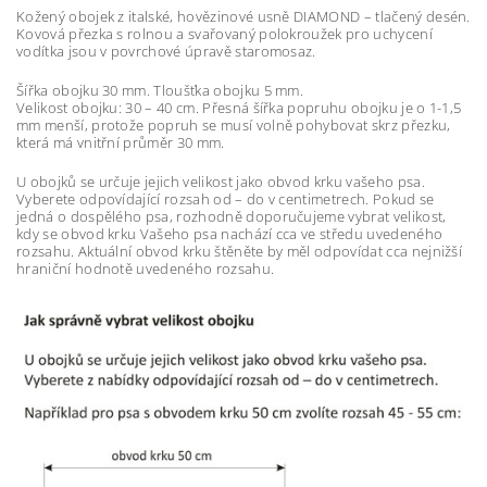
Kožený obojek z italské, hovězinové usně DIAMOND – tlačený desén.
Kovová přezka s rolnou a svařovaný polokroužek pro uchycení
vodítka jsou v povrchové úpravě staromosaz.
Šířka obojku 30 mm. Tloušťka obojku 5 mm.
Velikost obojku: 30 – 40 cm. Přesná šířka popruhu obojku je o 1-1,5
mm menší, protože popruh se musí volně pohybovat skrz přezku,
která má vnitřní průměr 30 mm.
U obojků se určuje jejich velikost jako obvod krku vašeho psa.
Vyberete odpovídající rozsah od – do v centimetrech. Pokud se
jedná o dospělého psa, rozhodně doporučujeme vybrat velikost,
kdy se obvod krku Vašeho psa nachází cca ve středu uvedeného
rozsahu. Aktuální obvod krku štěněte by měl odpovídat cca nejnižší
hraniční hodnotě uvedeného rozsahu.