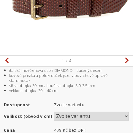
1
z 4
italská, hovězinová useň DIAMOND – tlačený desén
kovová přezka a polokroužek jsou v povrchové úpravě
staromosaz
šířka obojku 30 mm, tloušťka obojku 3,0-3,5 mm
velikost obojku: 30 – 40 cm
Dostupnost
Zvolte variantu
Velikost (obvod v cm)
Cena
409 Kč bez DPH