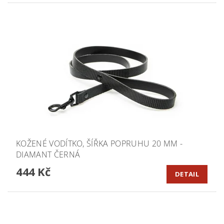
KOŽENÉ VODÍTKO, ŠÍŘKA POPRUHU 20 MM -
DIAMANT ČERNÁ
444 Kč
DETAIL