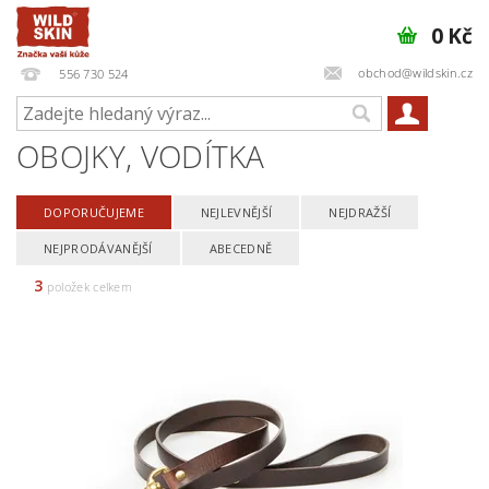
0 Kč
obchod@wildskin.cz
556 730 524
OBOJKY, VODÍTKA
DOPORUČUJEME
NEJLEVNĚJŠÍ
NEJDRAŽŠÍ
NEJPRODÁVANĚJŠÍ
ABECEDNĚ
3
položek celkem