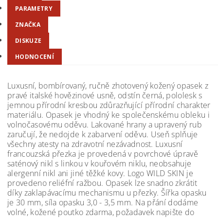
PARAMETRY
ZNAČKA
DISKUZE
HODNOCENÍ
Luxusní, bombírovaný, ručně zhotovený kožený opasek z
pravé italské hovězinové usně, odstín černá, pololesk s
jemnou přírodní kresbou zdůrazňující přírodní charakter
materiálu. Opasek je vhodný ke společenskému obleku i
volnočasovému oděvu. Lakované hrany a upravený rub
zaručují, že nedojde k zabarvení oděvu. Useň splňuje
všechny atesty na zdravotní nezávadnost. Luxusní
francouzská přezka je provedená v povrchové úpravě
saténový nikl s linkou v kouřovém niklu, neobsahuje
alergenní nikl ani jiné těžké kovy. Logo WILD SKIN je
provedeno reliéfní ražbou. Opasek lze snadno zkrátit
díky zaklapávacímu mechanismu u přezky. Šířka opasku
je 30 mm, síla opasku 3,0 - 3,5 mm. Na přání dodáme
volné, kožené poutko zdarma, požadavek napište do