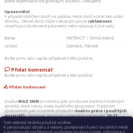
jedné objednávce více grafických souborů. Děkujeme.
Upozornění:
V případě obdržení zboží na zakázku nelze zboží vracet bez udání
důvodu. Takové zboží může nakupující pouze
reklamovat
,
nesplňuje-li domluvené parametry nebo vykazuje-li jiné vady.
Barva
ANTRACIT / černá matná
Určení
Dámské, Pánské
Buďte první, kdo napíše příspěvek k této položce.
Přidat komentář
Buďte první, kdo napíše příspěvek k této položce.
Přidat hodnocení
Značka
WILD SKIN
je vnímána jako producent kvalitních kožených
výrobků, které nesou znaky tradičního zpracování. Tradičním
zpracováním pak rozumíme především
kvalitu práce i použitých
materiálů
- nerezové, mosazné a zinkoslitinové kování,
10-12
uncová kůže
a důraz na perfektní
ruční zpracování
.
Tato webová stránka používá cookies.
K personalizaci obsahu a reklam, poskytování funkcí sociálních médií
a analýze naší návštěvnosti využíváme soubory cookie. Informace o