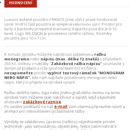
HODNOCENÍ
Luxusní kožené pouzdro FRANCIS jsme ušili z pravé hovězinové
usně. Vnitřní část pouzdra je vylepená velurovou usní. Prostor pro
karty a bankovky je tepelně tvarovaný. Kapacita pouzdra je 8-10
karet. Logo WILDSKIN je provedeno reliéfní ražbou. Rozměry
pouzdra jsou 10 x 7 cm.
K tomuto výrobku můžeme nabídnout zakázkovou
ražbu
monogramu
nebo
nápisu (max. délka 12 znaků)
s příplatkem
250 Kč. Volbou z nabídky "
Zakázková ražba nápisu"
souhlasíte s
daným příplatkem a níže (pod tlačítkem DO KOŠÍKU)
nezapomeňte
prosím
vyplnit textový rámeček "MONOGRAM
NEBO NÁPIS"
, kde nám napíšete požadovaný monogram nebo
nápis, který si přejete na výrobek vyrazit.
Ražbu delšího textu, loga nebo jiného grafického motivu na tento
výrobek Vám můžeme také nabídnout a zajistit, když objednáte
zhotovení
zakázkové raznice
.
Po zaslání podkladů na náš
e-mail
Vám zdarma připravíme návrh a
animaci pro odsouhlasení požadované ražby.
Výrobky se zakázkovou úpravou (ražbou) objednávejte prosím
jednotlivě - jako samostatnou objednávku. Nelze zatím nahrát k