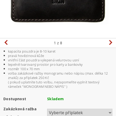
1
z 8
kapacita pouzdra je 8-10 karet
pravá hovězinová kůže
vnitřní část pouzdra vylepená velurovou usní
tepelně tvarovaný prostor pro karty a bankovky
rozměr 100 x 70 mm
volba zakázkové ražby monogramu nebo nápisu (max. délka 12
znaků) za příplatek 250 Kč
( pokud uplatníte tuto volbu, nezapomeňte vyplnit textový
rámeček "MONOGRAM NEBO NÁPIS" )
Dostupnost
Skladem
Zakázková ražba