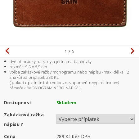
1
z 5
dvě přihrádky na karty a jedna na bankovky
rozměr: 9,5 x 6,5 cm
volba zakázkové ražby monogramu nebo nápisu (max. délka 12
znaků) za příplatek 250 Kč
( pokud uplatníte tuto volbu, nezapomeňte vyplnit textový
rámeček "MONOGRAM NEBO NÁPIS" )
Dostupnost
Skladem
Zakázková ražba
nápisu
?
Cena
289 Kč
bez DPH