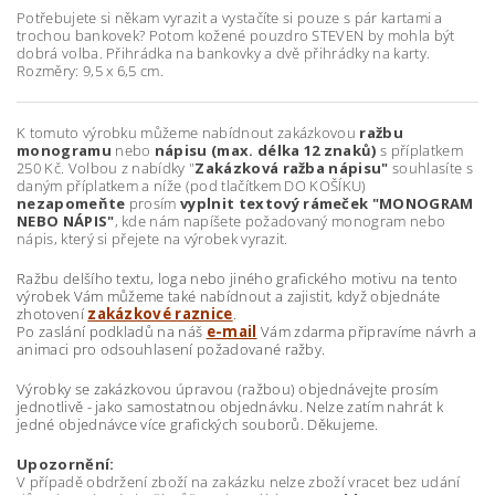
Potřebujete si někam vyrazit a vystačíte si pouze s pár kartami a
trochou bankovek? Potom kožené pouzdro STEVEN by mohla být
dobrá volba. Přihrádka na bankovky a dvě přihrádky na karty.
Rozměry: 9,5 x 6,5 cm.
K tomuto výrobku můžeme nabídnout zakázkovou
ražbu
monogramu
nebo
nápisu (max. délka 12 znaků)
s příplatkem
250 Kč. Volbou z nabídky "
Zakázková ražba nápisu"
souhlasíte s
daným příplatkem a níže (pod tlačítkem DO KOŠÍKU)
nezapomeňte
prosím
vyplnit textový rámeček "MONOGRAM
NEBO NÁPIS"
, kde nám napíšete požadovaný monogram nebo
nápis, který si přejete na výrobek vyrazit.
Ražbu delšího textu, loga nebo jiného grafického motivu na tento
výrobek Vám můžeme také nabídnout a zajistit, když objednáte
zhotovení
zakázkové raznice
.
Po zaslání podkladů na náš
e-mail
Vám zdarma připravíme návrh a
animaci pro odsouhlasení požadované ražby.
Výrobky se zakázkovou úpravou (ražbou) objednávejte prosím
jednotlivě - jako samostatnou objednávku. Nelze zatím nahrát k
jedné objednávce více grafických souborů. Děkujeme.
Upozornění:
V případě obdržení zboží na zakázku nelze zboží vracet bez udání