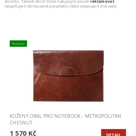
důvodu. Takové zboží může nakupující pouze
reklamovat
,
nesplňuje-li domluvené parametry nebo vykazuje-li jiné vady.
Novinka
KOŽENÝ OBAL PRO NOTEBOOK - METROPOLITAN
CHESNUT
1 570 Kč
DETAIL