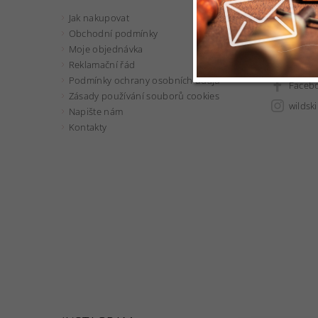
Jak nakupovat
obcho
Obchodní podmínky
556 73
Moje objednávka
605 77
Reklamační řád
Podmínky ochrany osobních údajů
Faceb
Zásady používání souborů cookies
wildsk
Napište nám
Kontakty