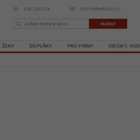
obchod@wildskin.cz
556 730 524
ŽENY
DOPLŇKY
PRO FIRMY
OBOJKY, VOD
E
GALERIE
BLOG
ZASTOUPENÍ V ČR
O