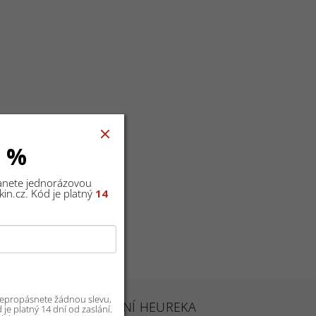
0 %
tanete jednorázovou
in.cz. Kód je platný
14
 nepropásnete žádnou slevu,
HODNOCENÍ HEUREKA
je platný 14 dní od zaslání.