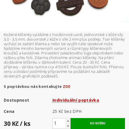
Kožené klíčenky vyrábíme z hovězinové usně, jednovrstvé z kůže síly
3,0 - 3,5 mm, dvouvrstvé z kůže o síle 2 mm plus podlep. Tvar klíčenky
vychází ze zadání klienta a nebo lze využít naše výsekové nože.
Nabízíme mnoho barevných variant a různé typy klíčenkových
kroužků a karabinek. Provedení zakázkového loga slepotiskem nebo
ražbou přes folii. Zdarma zhotovíme animaci klíčenky. Na přání
dodáváme klíčenku v dárkovém balení. Cena 20 - 30 Kč. Cena
přípravy - výroba raznice cca 4150 Kč. Pouze ilustrační foto. Přesnou
cenu a dodací podmínky připravíme na požádání na základě
dodaných grafických podkladů.
S poptávkou nás kontakujte
ZDE
Dostupnost
Individuální poptávka
Cena
25 Kč bez DPH
30 Kč
/ ks