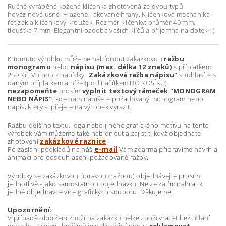
Ručně vyráběná kožená klíčenka zhotovená ze dvou typů
hovězinové usně. Hlazené, lakované hrany. Klíčenková mechanika -
řetízek a klíčenkový kroužek. Rozměr klíčenky: průměr 40 mm,
tloušťka 7 mm. Elegantní ozdoba vašich klíčů a příjemná na dotek :-)
K tomuto výrobku můžeme nabídnout zakázkovou
ražbu
monogramu
nebo
nápisu (max. délka 12 znaků)
s příplatkem
250 Kč. Volbou z nabídky "
Zakázková ražba nápisu"
souhlasíte s
daným příplatkem a níže (pod tlačítkem DO KOŠÍKU)
nezapomeňte
prosím
vyplnit textový rámeček "MONOGRAM
NEBO NÁPIS"
, kde nám napíšete požadovaný monogram nebo
nápis, který si přejete na výrobek vyrazit.
Ražbu delšího textu, loga nebo jiného grafického motivu na tento
výrobek Vám můžeme také nabídnout a zajistit, když objednáte
zhotovení
zakázkové raznice
.
Po zaslání podkladů na náš
e-mail
Vám zdarma připravíme návrh a
animaci pro odsouhlasení požadované ražby.
Výrobky se zakázkovou úpravou (ražbou) objednávejte prosím
jednotlivě - jako samostatnou objednávku. Nelze zatím nahrát k
jedné objednávce více grafických souborů. Děkujeme.
Upozornění:
V případě obdržení zboží na zakázku nelze zboží vracet bez udání