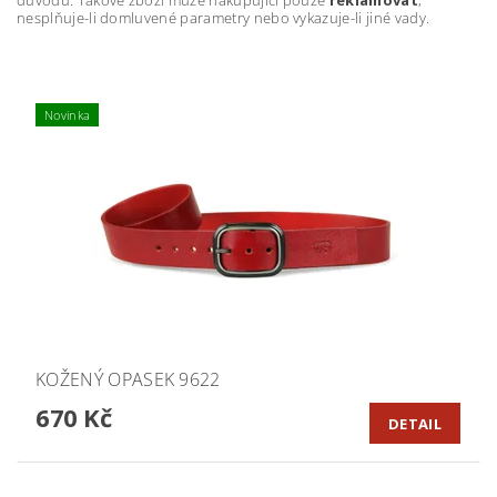
důvodu. Takové zboží může nakupující pouze
reklamovat
,
nesplňuje-li domluvené parametry nebo vykazuje-li jiné vady.
Novinka
KOŽENÝ OPASEK 9622
670 Kč
DETAIL