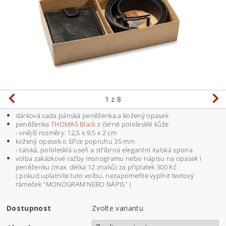
1
z 8
dárková sada pánská peněženka a kožený opasek
peněženka
THOMAS Black
z černé pololesklé kůže
- vnější rozměry: 12,5 x 9,5 x 2 cm
kožený opasek o šířce popruhu 35 mm
- talská, pololesklá useň a stříbrná elegantní italská spona
volba zakázkové ražby monogramu nebo nápisu na opasek i
peněženku (max. délka 12 znaků) za příplatek 300 Kč
( pokud uplatníte tuto volbu, nezapomeňte vyplnit textový
rámeček "MONOGRAM NEBO NÁPIS" )
Dostupnost
Zvolte variantu