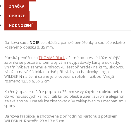
ZNAČKA
DISKUZE
HODNOCENÍ
Dárková sada
NOIR
se skládá z pánské peněženky a společenského
koženého opasku š. 35 mm.
Pánská peněženka
THOMAS Black
z černé pololesklé kůže. Vnější
zápinka se postará o tom, aby vám nevypadávaly karty a doklady.
Vnitřní výbava zahrnuje mincovku, šest přihrádek na karty, slídovou
záložku na větší doklad a dvě přihrádky na bankovky. Logo
WILDSKIN na čelní straně je provedeno reliéfní ražbou. Vnější
rozměry: 12,5 x 9,5 x 2 cm.
Kožený opasek o šířce popruhu 35 mm se využijete k obleku nebo
do volnočasových kalhot. Italská, pololesklá useň, stříbrná elegantní
italská spona. Opasek lze zkracovat díky zaklapávacímu mechanismu
spony.
Dárková krabička je zhotovena z přírodního kartonu s potiskem
WILDSKIN. Rozměr: 23 x 13 x 5 cm