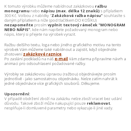
K tomuto výrobku můžeme nabídnout zakázkovou
ražbu
monogramu
nebo
nápisu (max. délka 12 znaků)
s příplatkem
300 Kč. Volbou z nabídky "
Zakázková ražba nápisu"
souhlasíte s
daným příplatkem a níže (pod tlačítkem DO KOŠÍKU)
nezapomeňte
prosím
vyplnit textový rámeček "MONOGRAM
NEBO NÁPIS"
, kde nám napíšete požadovaný monogram nebo
nápis, který si přejete na výrobek vyrazit.
Ražbu delšího textu, loga nebo jiného grafického motivu na tento
výrobek Vám můžeme také nabídnout a zajistit, když objednáte
zhotovení
zakázkové raznice
.
Po zaslání podkladů na náš
e-mail
Vám zdarma připravíme návrh a
animaci pro odsouhlasení požadované ražby.
Výrobky se zakázkovou úpravou (ražbou) objednávejte prosím
jednotlivě - jako samostatnou objednávku. Nelze zatím nahrát k
jedné objednávce více grafických souborů. Děkujeme.
Upozornění:
V případě obdržení zboží na zakázku nelze zboží vracet bez udání
důvodu. Takové zboží může nakupující pouze
reklamovat
,
nesplňuje-li domluvené parametry nebo vykazuje-li jiné vady.