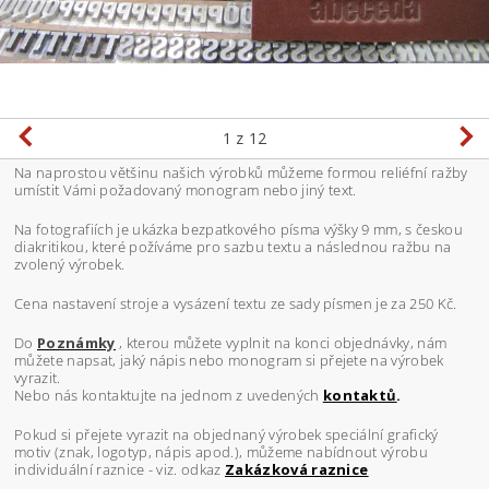
1
z 12
Na naprostou většinu našich výrobků můžeme formou reliéfní ražby
umístit Vámi požadovaný monogram nebo jiný text.
Na fotografiích je ukázka bezpatkového písma výšky 9 mm, s českou
diakritikou, které požíváme pro sazbu textu a následnou ražbu na
zvolený výrobek.
Cena nastavení stroje a vysázení textu ze sady písmen je za 250 Kč.
Do
Poznámky
, kterou můžete vyplnit na konci objednávky, nám
můžete napsat, jaký nápis nebo monogram si přejete na výrobek
vyrazit.
Nebo nás kontaktujte na jednom z uvedených
kontaktů
.
Pokud si přejete vyrazit na objednaný výrobek speciální grafický
motiv (znak, logotyp, nápis apod.), můžeme nabídnout výrobu
individuální raznice - viz. odkaz
Zakázková raznice