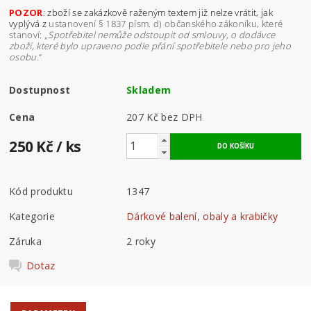
POZOR
: zboží se zakázkově raženým textem již nelze vrátit, jak
vyplývá z
ustanovení § 1837 písm. d) občanského zákoníku, které
stanoví: „
Spotřebitel nemůže odstoupit od smlouvy, o dodávce
zboží, které bylo upraveno podle přání spotřebitele nebo pro jeho
osobu.
“
Dostupnost
Skladem
Cena
207 Kč bez DPH
250 Kč
/ ks
Kód produktu
1347
Kategorie
Dárkové balení, obaly a krabičky
Záruka
2 roky
Dotaz