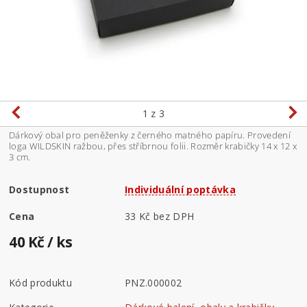
1
z 3
Dárkový obal pro peněženky z černého matného papíru. Provedení
loga WILDSKIN ražbou, přes stříbrnou folii. Rozměr krabičky 14 x 12 x
3 cm.
Dostupnost
Individuální poptávka
Cena
33 Kč bez DPH
40 Kč
/ ks
Kód produktu
PNZ.000002