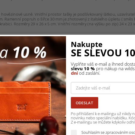
hovězinové usně. Vnitřní prostor tašky je podšívkovaný látkou, uzavírateln
m. Ramenní popruh o šířce 30 mm je zhotovený z italského úpletu ( směs b
abici. Rozměry 29 x 26 x 5 cm. Vnitřní rozměry (na výšku po zip) 24 x 23 
 monogramu
nebo
nápisu (max. délka 12 znaků)
s příplatkem 250 K
Nakupte
KOŠÍKU)
nezapomeňte
prosím
vyplnit textový rámeček "MONOGR
SE SLEVOU 1
na tento výrobek Vám můžeme také nabídnout a zajistit, když objednáte z
Vyplňte váš e-mail a ihned dos
e návrh a animaci pro odsouhlasení požadované ražby.
slevu 10 %
pro nákup na wildsk
dní
od zaslání.
bez udání důvodu. Takové zboží může nakupující pouze
reklamovat
, nes
ODESLAT
Po přihlášení k e-mailingu už nikdy
novinku nebo speciální nabídku. Kód 
Z e-mailingu se můžete kdykoliv odhlá
Souhlasím se zpracováním oso