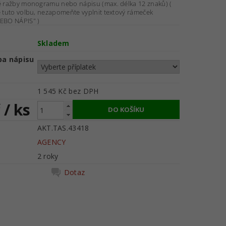
é ražby monogramu nebo nápisu (max. délka 12 znaků) (
 tuto volbu, nezapomeňte vyplnit textový rámeček
BO NÁPIS" )
Skladem
ba nápisu
1 545 Kč
bez DPH
č
/ ks
AKT.TAS.43418
AGENCY
2 roky
Dotaz