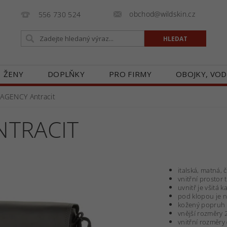
obchod@wildskin.cz
556 730 524
ŽENY
DOPLŇKY
PRO FIRMY
OBOJKY, VOD
E
GALERIE
BLOG
ZASTOUPENÍ V ČR
O
 AGENCY Antracit
NTRACIT
italská, matná,
vnitřní prostor 
uvnitř je všitá 
pod klopou je n
kožený popruh 
vnější rozměry 2
vnitřní rozměry 