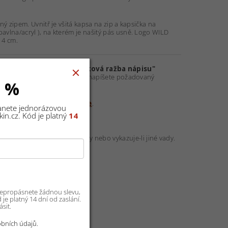
ý zipem. Uvnitř je všitá kapsa na zip a kapsička na
avlna/acryl ), na kterém je našitý pás usně. Logo WILD
x 4 cm.
č. Volbou z nabídky "
Zakázková ražba nápisu"
AM NEBO NÁPIS"
, kde nám napíšete požadovaný
0 %
hotovení
zakázkové raznice
.
tanete jednorázovou
in.cz. Kód je platný
14
plňuje-li domluvené parametry nebo vykazuje-li jiné vady.
 nepropásnete žádnou slevu,
je platný 14 dní od zaslání.
sit.
bních údajů.