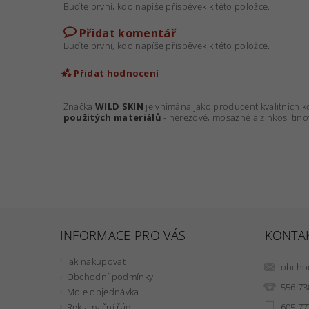
Buďte první, kdo napíše příspěvek k této položce.
Přidat komentář
Buďte první, kdo napíše příspěvek k této položce.
Přidat hodnocení
Značka
WILD SKIN
je vnímána jako producent kvalitních 
použitých materiálů
- nerezové, mosazné a zinkoslitino
INFORMACE PRO VÁS
KONTA
Jak nakupovat
obcho
Obchodní podmínky
556 73
Moje objednávka
605 77
Reklamační řád