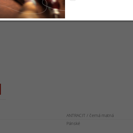
ANTRACIT / černá matná
Pánské