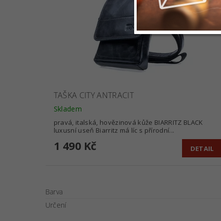
TAŠKA CITY ANTRACIT
Skladem
pravá, italská, hovězinová kůže BIARRITZ BLACK
luxusní useň Biarritz má líc s přírodní...
1 490 Kč
DETAIL
Barva
Určení