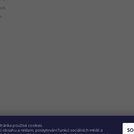
ook
in
tránka používá cookies.
SO
i obsahu a reklam, poskytování funkcí sociálních médií a