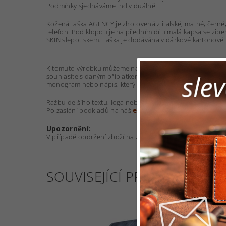
Podmínky sjednáváme individuálně.
Kožená taška AGENCY je zhotovená z italské, matné, černé, 
telefon. Pod klopou je na předním dílu malá kapsa se zipe
SKIN slepotiskem. Taška je dodávána v dárkové kartonové kr
K tomuto výrobku můžeme nabídnout zakázkovou
ražbu
souhlasíte s daným příplatkem a níže (pod tlačítkem DO 
monogram nebo nápis, který si přejete na výrobek vyrazit.
Ražbu delšího textu, loga nebo jiného grafického motivu 
Po zaslání podkladů na náš
e-mail
Vám zdarma připravím
Upozornění:
V případě obdržení zboží na zakázku nelze zboží vracet 
SOUVISEJÍCÍ PRODUKTY