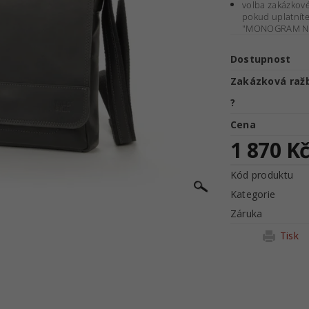
volba zakázkov
pokud uplatníte
"MONOGRAM NE
Dostupnost
Zakázková raž
?
Cena
1 870 K
Kód produktu
Kategorie
Záruka
Tisk