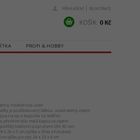
|
PŘIHLÁŠENÍ
REGISTRACE
KOŠÍK:
0 Kč
ÍTKA
PROFI & HOBBY
 NÁS
KONTAKTY
 černá, hovězinová useň
tašky je podšívkovaný látkou, uzavíratelný zipem
kapsa na zip a kapsička na telefon
a předním dílu malá kapsa se zipem
podšitý textilním popruhem šíře 30 mm
9 x 26 x 5 cm (výška x šířka x hloubka)
(na výšku po zip) 24 x 23 x 4 cm