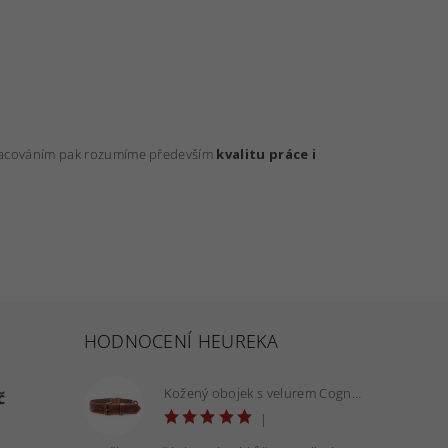
zpracováním pak rozumíme především
kvalitu práce i
HODNOCENÍ HEUREKA
Kožený obojek s velurem Cognac 40 mm - OBV.100160 COG
č
|