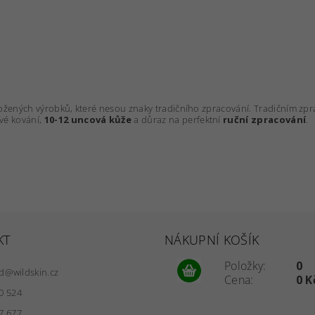
kožených výrobků, které nesou znaky tradičního zpracování. Tradičním 
vé kování,
10-12 uncová kůže
a důraz na perfektní
ruční zpracování
.
KT
NÁKUPNÍ KOŠÍK
Položky:
0
d
@
wildskin.cz
Cena:
0 K
0 524
7 677