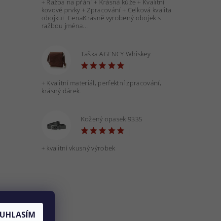
+ Ražba na přání + Krásná kůže + Kvalitní
kovové prvky + Zpracování + Celková kvalita
obojku+ CenaKrásně vyrobený obojek s
ražbou jména...
Taška AGENCY Whiskey
|
+ Kvalitní materiál, perfektní zpracování,
krásný dárek.
Kožený opasek 9335
|
+ kvalitní vkusný výrobek
UHLASÍM